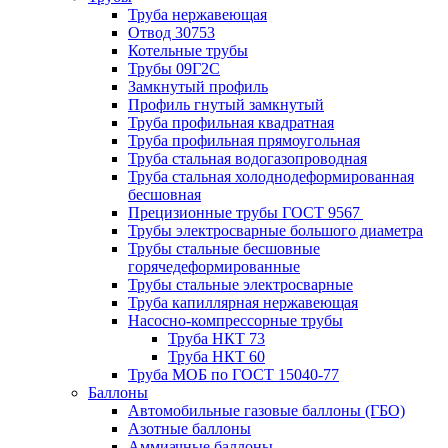
Труба нержавеющая
Отвод 30753
Котельные трубы
Трубы 09Г2С
Замкнутый профиль
Профиль гнутый замкнутый
Труба профильная квадратная
Труба профильная прямоугольная
Труба стальная водогазопроводная
Труба стальная холоднодеформированная
бесшовная
Прецизионные трубы ГОСТ 9567
Трубы электросварные большого диаметра
Трубы стальные бесшовные
горячедеформированные
Трубы стальные электросварные
Труба капиллярная нержавеющая
Насосно-компрессорные трубы
Труба НКТ 73
Труба НКТ 60
Труба МОБ по ГОСТ 15040-77
Баллоны
Автомобильные газовые баллоны (ГБО)
Азотные баллоны
Аммиачные баллоны