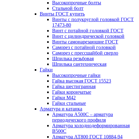
Высокопрочные болты
Стальной болт
Винты ГОСТ купить
Винты с полукруглой головкой ГОСТ
17473-80
Винт с потайной головкой ГОСТ
Винт с цилиндрической головкой
Винты самонарезающие ГОСТ
Саморез с потайной головкой
Саморез с прессшайбой сверло
Шпилька резьбовая
Шпилька сантехническая
Гайки
Высокопрочные гайки
Гайка высокая ГОСТ 15523
Гайка шестигранная
Гайки корончатые
Гайки М42
Гайки стальные
Арматура и катанка
Арматура А500С – арматура
периодического профиля
Арматура холоднодеформированная
В500С
Арматура АТ800 ГОСТ 10884-94