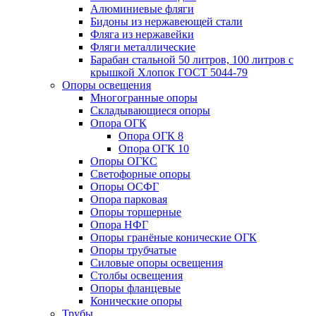
Алюминиевые фляги
Бидоны из нержавеющей стали
Фляга из нержавейки
Фляги металлические
Барабан стальной 50 литров, 100 литров с
крышкой Хлопок ГОСТ 5044-79
Опоры освещения
Многогранные опоры
Складывающиеся опоры
Опора ОГК
Опора ОГК 8
Опора ОГК 10
Опоры ОГКС
Светофорные опоры
Опоры ОСФГ
Опора парковая
Опоры торшерные
Опора НФГ
Опоры гранёные конические ОГК
Опоры трубчатые
Силовые опоры освещения
Столбы освещения
Опоры фланцевые
Конические опоры
Трубы