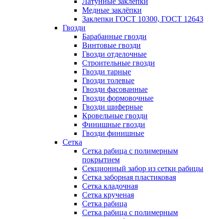
Латунные заклепки
Медные заклёпки
Заклепки ГОСТ 10300, ГОСТ 12643
Гвозди
Барабанные гвозди
Винтовые гвозди
Гвозди отделочные
Строительные гвозди
Гвозди тарные
Гвозди толевые
Гвозди фасованные
Гвозди формовочные
Гвозди шиферные
Кровельные гвозди
Финишные гвозди
Гвозди финишные
Сетка
Сетка рабица с полимерным
покрытием
Секционный забор из сетки рабицы
Сетка заборная пластиковая
Сетка кладочная
Сетка крученая
Сетка рабица
Сетка рабица с полимерным