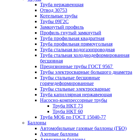
Труба нержавеющая
Отвод 30753
Котельные трубы
Трубы 09Г2С
Замкнутый профиль
Профиль гнутый замкнутый
Труба профильная квадратная
Труба профильная прямоугольная
Труба стальная водогазопроводная
Труба стальная холоднодеформированная
бесшовная
Прецизионные трубы ГОСТ 9567
Трубы электросварные большого диаметра
Трубы стальные бесшовные
горячедеформированные
Трубы стальные электросварные
Труба капиллярная нержавеющая
Насосно-компрессорные трубы
Труба НКТ 73
Труба НКТ 60
Труба МОБ по ГОСТ 15040-77
Баллоны
Автомобильные газовые баллоны (ГБО)
Азотные баллоны
Аммиачные баллоны