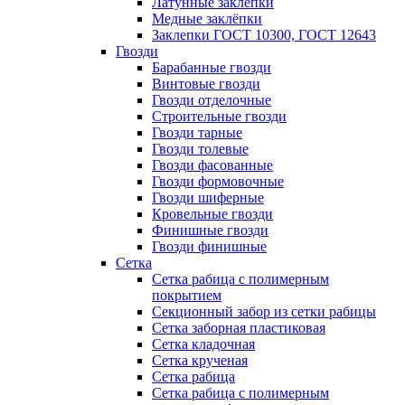
Латунные заклепки
Медные заклёпки
Заклепки ГОСТ 10300, ГОСТ 12643
Гвозди
Барабанные гвозди
Винтовые гвозди
Гвозди отделочные
Строительные гвозди
Гвозди тарные
Гвозди толевые
Гвозди фасованные
Гвозди формовочные
Гвозди шиферные
Кровельные гвозди
Финишные гвозди
Гвозди финишные
Сетка
Сетка рабица с полимерным
покрытием
Секционный забор из сетки рабицы
Сетка заборная пластиковая
Сетка кладочная
Сетка крученая
Сетка рабица
Сетка рабица с полимерным