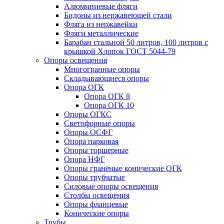
Алюминиевые фляги
Бидоны из нержавеющей стали
Фляга из нержавейки
Фляги металлические
Барабан стальной 50 литров, 100 литров с
крышкой Хлопок ГОСТ 5044-79
Опоры освещения
Многогранные опоры
Складывающиеся опоры
Опора ОГК
Опора ОГК 8
Опора ОГК 10
Опоры ОГКС
Светофорные опоры
Опоры ОСФГ
Опора парковая
Опоры торшерные
Опора НФГ
Опоры гранёные конические ОГК
Опоры трубчатые
Силовые опоры освещения
Столбы освещения
Опоры фланцевые
Конические опоры
Трубы