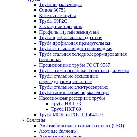
Труба нержавеющая
Отвод 30753
Котельные трубы
Трубы 09Г2С
Замкнутый профиль
Профиль гнутый замкнутый
Труба профильная квадратная
Труба профильная прямоугольная
Труба стальная водогазопроводная
Труба стальная холоднодеформированная
бесшовная
Прецизионные трубы ГОСТ 9567
Трубы электросварные большого диаметра
Трубы стальные бесшовные
горячедеформированные
Трубы стальные электросварные
Труба капиллярная нержавеющая
Насосно-компрессорные трубы
Труба НКТ 73
Труба НКТ 60
Труба МОБ по ГОСТ 15040-77
Баллоны
Автомобильные газовые баллоны (ГБО)
Азотные баллоны
Аммиачные баллоны