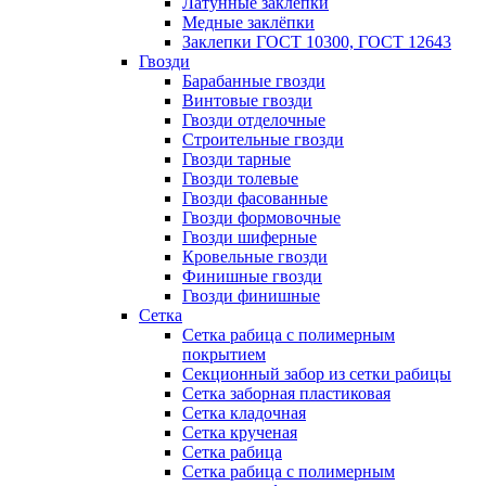
Латунные заклепки
Медные заклёпки
Заклепки ГОСТ 10300, ГОСТ 12643
Гвозди
Барабанные гвозди
Винтовые гвозди
Гвозди отделочные
Строительные гвозди
Гвозди тарные
Гвозди толевые
Гвозди фасованные
Гвозди формовочные
Гвозди шиферные
Кровельные гвозди
Финишные гвозди
Гвозди финишные
Сетка
Сетка рабица с полимерным
покрытием
Секционный забор из сетки рабицы
Сетка заборная пластиковая
Сетка кладочная
Сетка крученая
Сетка рабица
Сетка рабица с полимерным