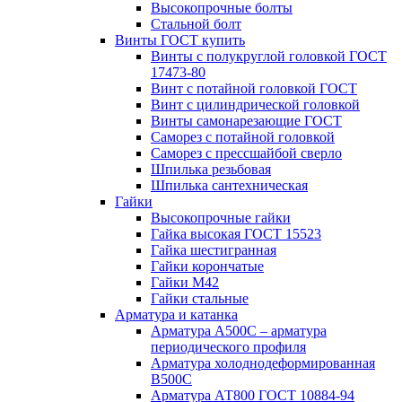
Высокопрочные болты
Стальной болт
Винты ГОСТ купить
Винты с полукруглой головкой ГОСТ
17473-80
Винт с потайной головкой ГОСТ
Винт с цилиндрической головкой
Винты самонарезающие ГОСТ
Саморез с потайной головкой
Саморез с прессшайбой сверло
Шпилька резьбовая
Шпилька сантехническая
Гайки
Высокопрочные гайки
Гайка высокая ГОСТ 15523
Гайка шестигранная
Гайки корончатые
Гайки М42
Гайки стальные
Арматура и катанка
Арматура А500С – арматура
периодического профиля
Арматура холоднодеформированная
В500С
Арматура АТ800 ГОСТ 10884-94