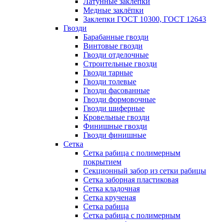
Латунные заклепки
Медные заклёпки
Заклепки ГОСТ 10300, ГОСТ 12643
Гвозди
Барабанные гвозди
Винтовые гвозди
Гвозди отделочные
Строительные гвозди
Гвозди тарные
Гвозди толевые
Гвозди фасованные
Гвозди формовочные
Гвозди шиферные
Кровельные гвозди
Финишные гвозди
Гвозди финишные
Сетка
Сетка рабица с полимерным
покрытием
Секционный забор из сетки рабицы
Сетка заборная пластиковая
Сетка кладочная
Сетка крученая
Сетка рабица
Сетка рабица с полимерным