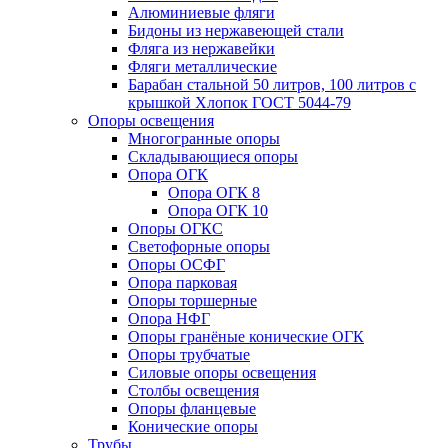
Алюминиевые фляги
Бидоны из нержавеющей стали
Фляга из нержавейки
Фляги металлические
Барабан стальной 50 литров, 100 литров с
крышкой Хлопок ГОСТ 5044-79
Опоры освещения
Многогранные опоры
Складывающиеся опоры
Опора ОГК
Опора ОГК 8
Опора ОГК 10
Опоры ОГКС
Светофорные опоры
Опоры ОСФГ
Опора парковая
Опоры торшерные
Опора НФГ
Опоры гранёные конические ОГК
Опоры трубчатые
Силовые опоры освещения
Столбы освещения
Опоры фланцевые
Конические опоры
Трубы