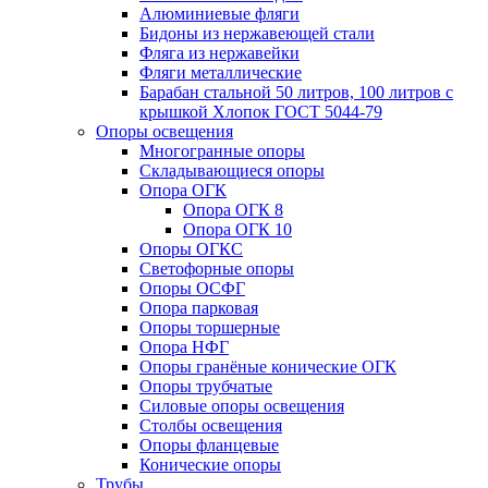
Алюминиевые фляги
Бидоны из нержавеющей стали
Фляга из нержавейки
Фляги металлические
Барабан стальной 50 литров, 100 литров с
крышкой Хлопок ГОСТ 5044-79
Опоры освещения
Многогранные опоры
Складывающиеся опоры
Опора ОГК
Опора ОГК 8
Опора ОГК 10
Опоры ОГКС
Светофорные опоры
Опоры ОСФГ
Опора парковая
Опоры торшерные
Опора НФГ
Опоры гранёные конические ОГК
Опоры трубчатые
Силовые опоры освещения
Столбы освещения
Опоры фланцевые
Конические опоры
Трубы