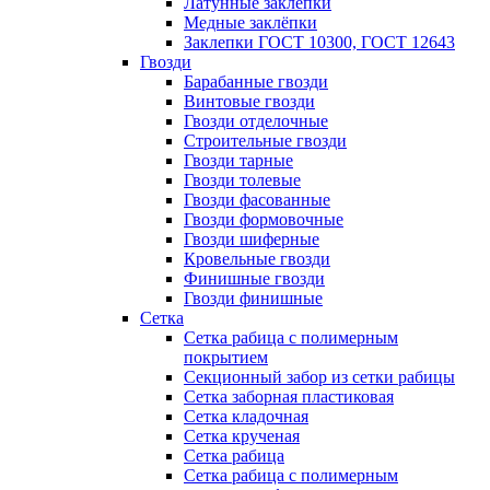
Латунные заклепки
Медные заклёпки
Заклепки ГОСТ 10300, ГОСТ 12643
Гвозди
Барабанные гвозди
Винтовые гвозди
Гвозди отделочные
Строительные гвозди
Гвозди тарные
Гвозди толевые
Гвозди фасованные
Гвозди формовочные
Гвозди шиферные
Кровельные гвозди
Финишные гвозди
Гвозди финишные
Сетка
Сетка рабица с полимерным
покрытием
Секционный забор из сетки рабицы
Сетка заборная пластиковая
Сетка кладочная
Сетка крученая
Сетка рабица
Сетка рабица с полимерным