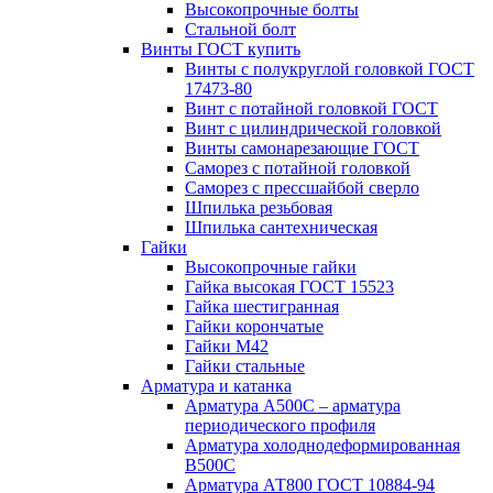
Высокопрочные болты
Стальной болт
Винты ГОСТ купить
Винты с полукруглой головкой ГОСТ
17473-80
Винт с потайной головкой ГОСТ
Винт с цилиндрической головкой
Винты самонарезающие ГОСТ
Саморез с потайной головкой
Саморез с прессшайбой сверло
Шпилька резьбовая
Шпилька сантехническая
Гайки
Высокопрочные гайки
Гайка высокая ГОСТ 15523
Гайка шестигранная
Гайки корончатые
Гайки М42
Гайки стальные
Арматура и катанка
Арматура А500С – арматура
периодического профиля
Арматура холоднодеформированная
В500С
Арматура АТ800 ГОСТ 10884-94