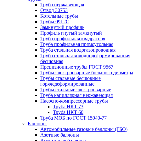
Труба нержавеющая
Отвод 30753
Котельные трубы
Трубы 09Г2С
Замкнутый профиль
Профиль гнутый замкнутый
Труба профильная квадратная
Труба профильная прямоугольная
Труба стальная водогазопроводная
Труба стальная холоднодеформированная
бесшовная
Прецизионные трубы ГОСТ 9567
Трубы электросварные большого диаметра
Трубы стальные бесшовные
горячедеформированные
Трубы стальные электросварные
Труба капиллярная нержавеющая
Насосно-компрессорные трубы
Труба НКТ 73
Труба НКТ 60
Труба МОБ по ГОСТ 15040-77
Баллоны
Автомобильные газовые баллоны (ГБО)
Азотные баллоны
Аммиачные баллоны