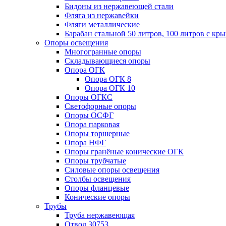
Бидоны из нержавеющей стали
Фляга из нержавейки
Фляги металлические
Барабан стальной 50 литров, 100 литров с к
Опоры освещения
Многогранные опоры
Складывающиеся опоры
Опора ОГК
Опора ОГК 8
Опора ОГК 10
Опоры ОГКС
Светофорные опоры
Опоры ОСФГ
Опора парковая
Опоры торшерные
Опора НФГ
Опоры гранёные конические ОГК
Опоры трубчатые
Силовые опоры освещения
Столбы освещения
Опоры фланцевые
Конические опоры
Трубы
Труба нержавеющая
Отвод 30753