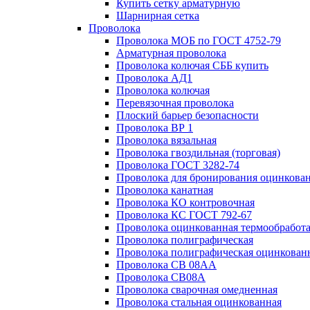
Купить сетку арматурную
Шарнирная сетка
Проволока
Проволока МОБ по ГОСТ 4752-79
Арматурная проволока
Проволока колючая СББ купить
Проволока АД1
Проволока колючая
Перевязочная проволока
Плоский барьер безопасности
Проволока ВР 1
Проволока вязальная
Проволока гвоздильная (торговая)
Проволока ГОСТ 3282-74
Проволока для бронирования оцинкова
Проволока канатная
Проволока КО контровочная
Проволока КС ГОСТ 792-67
Проволока оцинкованная термообработ
Проволока полиграфическая
Проволока полиграфическая оцинкован
Проволока СВ 08АА
Проволока СВ08А
Проволока сварочная омедненная
Проволока стальная оцинкованная