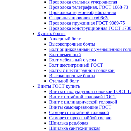
Проволока стальная углеродистая
Проволока телеграфная, ГОСТ 1668-73
Проволока термонеобработанная
Сварочная проволока св08г2с
Проволока пружинная ГОСТ 9389-75
Проволока конструкционная ГОСТ 1730
Купить болты
Анкерный болт
Высокопрочные болты
Болт оцинкованный с уменьшенной гол
Болт лемешный
Болт мебельный с усом
Болт шестигранный ГОСТ
Болты с шестигранной головкой
Высокопрочные болты
Стальной болт
Винты ГОСТ купить
Винты с полукруглой головкой ГОСТ 1
Винт с потайной головкой ГОСТ
Винт с цилиндрической головкой
Винты самонарезающие ГОСТ
Саморез с потайной головкой
Саморез с прессшайбой сверло
Шпилька резьбовая
Шпилька сантехническая