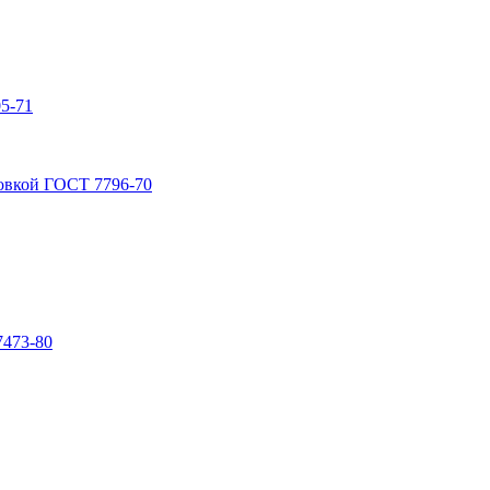
5-71
овкой ГОСТ 7796-70
7473-80