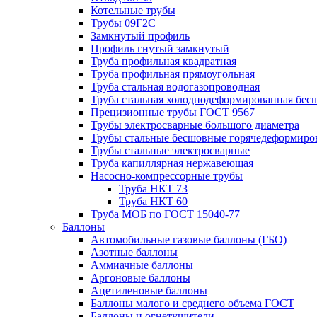
Котельные трубы
Трубы 09Г2С
Замкнутый профиль
Профиль гнутый замкнутый
Труба профильная квадратная
Труба профильная прямоугольная
Труба стальная водогазопроводная
Труба стальная холоднодеформированная бес
Прецизионные трубы ГОСТ 9567
Трубы электросварные большого диаметра
Трубы стальные бесшовные горячедеформиро
Трубы стальные электросварные
Труба капиллярная нержавеющая
Насосно-компрессорные трубы
Труба НКТ 73
Труба НКТ 60
Труба МОБ по ГОСТ 15040-77
Баллоны
Автомобильные газовые баллоны (ГБО)
Азотные баллоны
Аммиачные баллоны
Аргоновые баллоны
Ацетиленовые баллоны
Баллоны малого и среднего объема ГОСТ
Баллоны и огнетушители