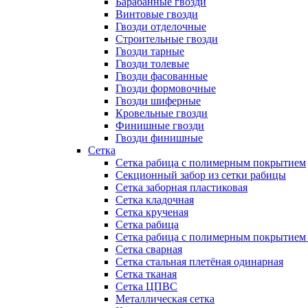
Барабанные гвозди
Винтовые гвозди
Гвозди отделочные
Строительные гвозди
Гвозди тарные
Гвозди толевые
Гвозди фасованные
Гвозди формовочные
Гвозди шиферные
Кровельные гвозди
Финишные гвозди
Гвозди финишные
Сетка
Сетка рабица с полимерным покрытием
Секционный забор из сетки рабицы
Сетка заборная пластиковая
Сетка кладочная
Сетка крученая
Сетка рабица
Сетка рабица с полимерным покрытием
Сетка сварная
Сетка стальная плетёная одинарная
Сетка тканая
Сетка ЦПВС
Металлическая сетка