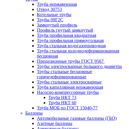
Труба нержавеющая
Отвод 30753
Котельные трубы
Трубы 09Г2С
Замкнутый профиль
Профиль гнутый замкнутый
Труба профильная квадратная
Труба профильная прямоугольная
Труба стальная водогазопроводная
Труба стальная холоднодеформированная
бесшовная
Прецизионные трубы ГОСТ 9567
Трубы электросварные большого диаметра
Трубы стальные бесшовные
горячедеформированные
Трубы стальные электросварные
Труба капиллярная нержавеющая
Насосно-компрессорные трубы
Труба НКТ 73
Труба НКТ 60
Труба МОБ по ГОСТ 15040-77
Баллоны
Автомобильные газовые баллоны (ГБО)
Азотные баллоны
Аммиачные баллоны