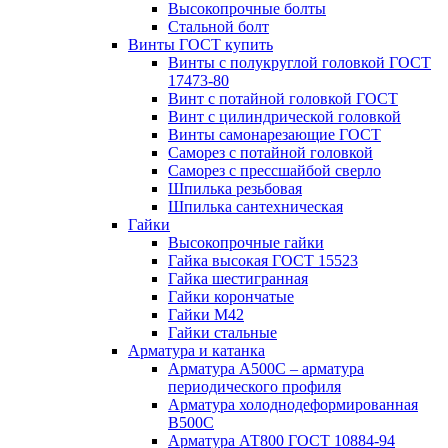
Высокопрочные болты
Стальной болт
Винты ГОСТ купить
Винты с полукруглой головкой ГОСТ
17473-80
Винт с потайной головкой ГОСТ
Винт с цилиндрической головкой
Винты самонарезающие ГОСТ
Саморез с потайной головкой
Саморез с прессшайбой сверло
Шпилька резьбовая
Шпилька сантехническая
Гайки
Высокопрочные гайки
Гайка высокая ГОСТ 15523
Гайка шестигранная
Гайки корончатые
Гайки М42
Гайки стальные
Арматура и катанка
Арматура А500С – арматура
периодического профиля
Арматура холоднодеформированная
В500С
Арматура АТ800 ГОСТ 10884-94