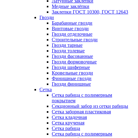
Латунные заклепки
Медные заклёпки
Заклепки ГОСТ 10300, ГОСТ 12643
Гвозди
Барабанные гвозди
Винтовые гвозди
Гвозди отделочные
Строительные гвозди
Гвозди тарные
Гвозди толевые
Гвозди фасованные
Гвозди формовочные
Гвозди шиферные
Кровельные гвозди
Финишные гвозди
Гвозди финишные
Сетка
Сетка рабица с полимерным
покрытием
Секционный забор из сетки рабицы
Сетка заборная пластиковая
Сетка кладочная
Сетка крученая
Сетка рабица
Сетка рабица с полимерным