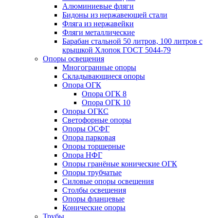
Алюминиевые фляги
Бидоны из нержавеющей стали
Фляга из нержавейки
Фляги металлические
Барабан стальной 50 литров, 100 литров с
крышкой Хлопок ГОСТ 5044-79
Опоры освещения
Многогранные опоры
Складывающиеся опоры
Опора ОГК
Опора ОГК 8
Опора ОГК 10
Опоры ОГКС
Светофорные опоры
Опоры ОСФГ
Опора парковая
Опоры торшерные
Опора НФГ
Опоры гранёные конические ОГК
Опоры трубчатые
Силовые опоры освещения
Столбы освещения
Опоры фланцевые
Конические опоры
Трубы