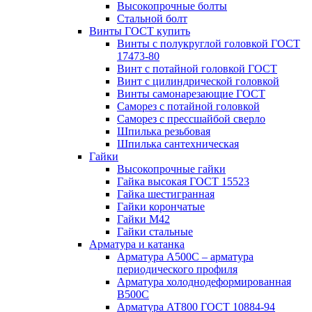
Высокопрочные болты
Стальной болт
Винты ГОСТ купить
Винты с полукруглой головкой ГОСТ
17473-80
Винт с потайной головкой ГОСТ
Винт с цилиндрической головкой
Винты самонарезающие ГОСТ
Саморез с потайной головкой
Саморез с прессшайбой сверло
Шпилька резьбовая
Шпилька сантехническая
Гайки
Высокопрочные гайки
Гайка высокая ГОСТ 15523
Гайка шестигранная
Гайки корончатые
Гайки М42
Гайки стальные
Арматура и катанка
Арматура А500С – арматура
периодического профиля
Арматура холоднодеформированная
В500С
Арматура АТ800 ГОСТ 10884-94