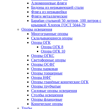
Алюминиевые фляги
Бидоны из нержавеющей стали
Фляга из нержавейки
Фляги металлические
Барабан стальной 50 литров, 100 литров с
крышкой Хлопок ГОСТ 5044-79
Опоры освещения
Многогранные опоры
Складывающиеся опоры
Опора ОГК
Опора ОГК 8
Опора ОГК 10
Опоры ОГКС
Светофорные опоры
Опоры ОСФГ
Опора парковая
Опоры торшерные
Опора НФГ
Опоры гранёные конические ОГК
Опоры трубчатые
Силовые опоры освещения
Столбы освещения
Опоры фланцевые
Конические опоры
Трубы