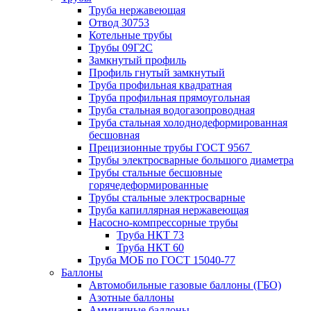
Труба нержавеющая
Отвод 30753
Котельные трубы
Трубы 09Г2С
Замкнутый профиль
Профиль гнутый замкнутый
Труба профильная квадратная
Труба профильная прямоугольная
Труба стальная водогазопроводная
Труба стальная холоднодеформированная
бесшовная
Прецизионные трубы ГОСТ 9567
Трубы электросварные большого диаметра
Трубы стальные бесшовные
горячедеформированные
Трубы стальные электросварные
Труба капиллярная нержавеющая
Насосно-компрессорные трубы
Труба НКТ 73
Труба НКТ 60
Труба МОБ по ГОСТ 15040-77
Баллоны
Автомобильные газовые баллоны (ГБО)
Азотные баллоны
Аммиачные баллоны