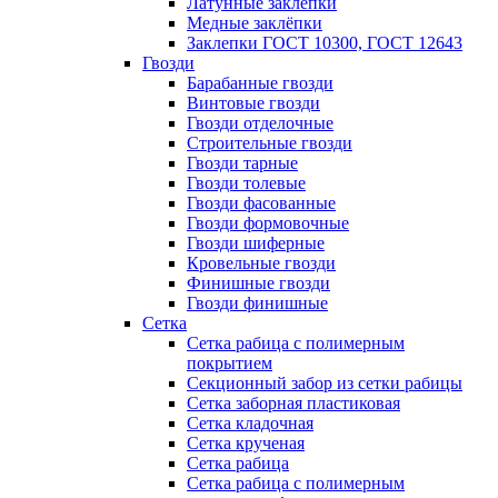
Латунные заклепки
Медные заклёпки
Заклепки ГОСТ 10300, ГОСТ 12643
Гвозди
Барабанные гвозди
Винтовые гвозди
Гвозди отделочные
Строительные гвозди
Гвозди тарные
Гвозди толевые
Гвозди фасованные
Гвозди формовочные
Гвозди шиферные
Кровельные гвозди
Финишные гвозди
Гвозди финишные
Сетка
Сетка рабица с полимерным
покрытием
Секционный забор из сетки рабицы
Сетка заборная пластиковая
Сетка кладочная
Сетка крученая
Сетка рабица
Сетка рабица с полимерным