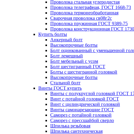
Проволока стальная углеродистая
Проволока телеграфная, ГОСТ 1668-73
Проволока термонеобработанная
Сварочная проволока св08г2с
Проволока пружинная ГОСТ 9389-75
Проволока конструкционная ГОСТ 1730
Купить болты
Анкерный болт
Высокопрочные болты
Болт оцинкованный с уменьшенной гол
Болт лемешный
Болт мебельный с усом
Болт шестигранный ГОСТ
Болты с шестигранной головкой
Высокопрочные болты
Стальной болт
Винты ГОСТ купить
Винты с полукруглой головкой ГОСТ 1
Винт с потайной головкой ГОСТ
Винт с цилиндрической головкой
Винты самонарезающие ГОСТ
Саморез с потайной головкой
Саморез с прессшайбой сверло
Шпилька резьбовая
Шпилька сантехническая