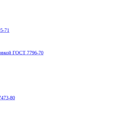
5-71
овкой ГОСТ 7796-70
7473-80