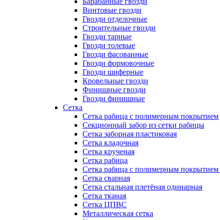
Барабанные гвозди
Винтовые гвозди
Гвозди отделочные
Строительные гвозди
Гвозди тарные
Гвозди толевые
Гвозди фасованные
Гвозди формовочные
Гвозди шиферные
Кровельные гвозди
Финишные гвозди
Гвозди финишные
Сетка
Сетка рабица с полимерным покрытием
Секционный забор из сетки рабицы
Сетка заборная пластиковая
Сетка кладочная
Сетка крученая
Сетка рабица
Сетка рабица с полимерным покрытием
Сетка сварная
Сетка стальная плетёная одинарная
Сетка тканая
Сетка ЦПВС
Металлическая сетка