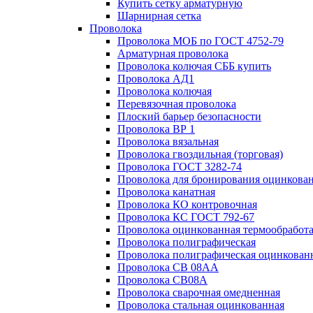
Купить сетку арматурную
Шарнирная сетка
Проволока
Проволока МОБ по ГОСТ 4752-79
Арматурная проволока
Проволока колючая СББ купить
Проволока АД1
Проволока колючая
Перевязочная проволока
Плоский барьер безопасности
Проволока ВР 1
Проволока вязальная
Проволока гвоздильная (торговая)
Проволока ГОСТ 3282-74
Проволока для бронирования оцинкова
Проволока канатная
Проволока КО контровочная
Проволока КС ГОСТ 792-67
Проволока оцинкованная термообработ
Проволока полиграфическая
Проволока полиграфическая оцинкован
Проволока СВ 08АА
Проволока СВ08А
Проволока сварочная омедненная
Проволока стальная оцинкованная