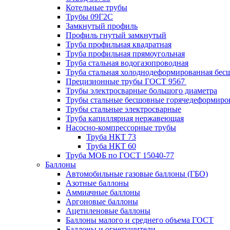
Котельные трубы
Трубы 09Г2С
Замкнутый профиль
Профиль гнутый замкнутый
Труба профильная квадратная
Труба профильная прямоугольная
Труба стальная водогазопроводная
Труба стальная холоднодеформированная бес
Прецизионные трубы ГОСТ 9567
Трубы электросварные большого диаметра
Трубы стальные бесшовные горячедеформиро
Трубы стальные электросварные
Труба капиллярная нержавеющая
Насосно-компрессорные трубы
Труба НКТ 73
Труба НКТ 60
Труба МОБ по ГОСТ 15040-77
Баллоны
Автомобильные газовые баллоны (ГБО)
Азотные баллоны
Аммиачные баллоны
Аргоновые баллоны
Ацетиленовые баллоны
Баллоны малого и среднего объема ГОСТ
Баллоны и огнетушители