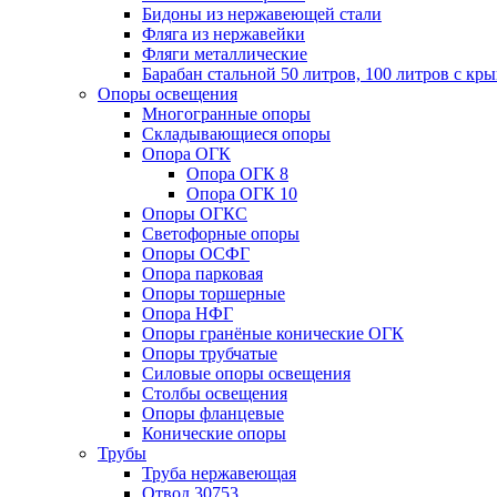
Бидоны из нержавеющей стали
Фляга из нержавейки
Фляги металлические
Барабан стальной 50 литров, 100 литров с к
Опоры освещения
Многогранные опоры
Складывающиеся опоры
Опора ОГК
Опора ОГК 8
Опора ОГК 10
Опоры ОГКС
Светофорные опоры
Опоры ОСФГ
Опора парковая
Опоры торшерные
Опора НФГ
Опоры гранёные конические ОГК
Опоры трубчатые
Силовые опоры освещения
Столбы освещения
Опоры фланцевые
Конические опоры
Трубы
Труба нержавеющая
Отвод 30753