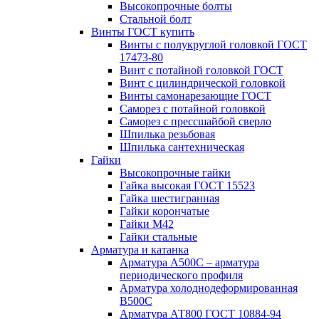
Высокопрочные болты
Стальной болт
Винты ГОСТ купить
Винты с полукруглой головкой ГОСТ
17473-80
Винт с потайной головкой ГОСТ
Винт с цилиндрической головкой
Винты самонарезающие ГОСТ
Саморез с потайной головкой
Саморез с прессшайбой сверло
Шпилька резьбовая
Шпилька сантехническая
Гайки
Высокопрочные гайки
Гайка высокая ГОСТ 15523
Гайка шестигранная
Гайки корончатые
Гайки М42
Гайки стальные
Арматура и катанка
Арматура А500С – арматура
периодического профиля
Арматура холоднодеформированная
В500С
Арматура АТ800 ГОСТ 10884-94