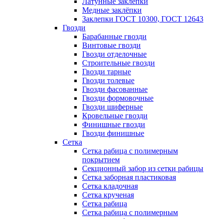
Латунные заклепки
Медные заклёпки
Заклепки ГОСТ 10300, ГОСТ 12643
Гвозди
Барабанные гвозди
Винтовые гвозди
Гвозди отделочные
Строительные гвозди
Гвозди тарные
Гвозди толевые
Гвозди фасованные
Гвозди формовочные
Гвозди шиферные
Кровельные гвозди
Финишные гвозди
Гвозди финишные
Сетка
Сетка рабица с полимерным
покрытием
Секционный забор из сетки рабицы
Сетка заборная пластиковая
Сетка кладочная
Сетка крученая
Сетка рабица
Сетка рабица с полимерным