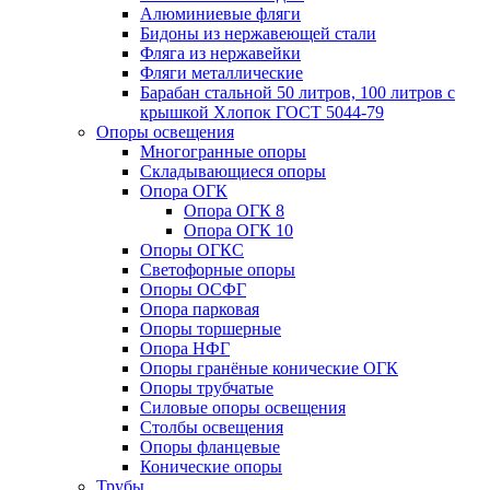
Алюминиевые фляги
Бидоны из нержавеющей стали
Фляга из нержавейки
Фляги металлические
Барабан стальной 50 литров, 100 литров с
крышкой Хлопок ГОСТ 5044-79
Опоры освещения
Многогранные опоры
Складывающиеся опоры
Опора ОГК
Опора ОГК 8
Опора ОГК 10
Опоры ОГКС
Светофорные опоры
Опоры ОСФГ
Опора парковая
Опоры торшерные
Опора НФГ
Опоры гранёные конические ОГК
Опоры трубчатые
Силовые опоры освещения
Столбы освещения
Опоры фланцевые
Конические опоры
Трубы