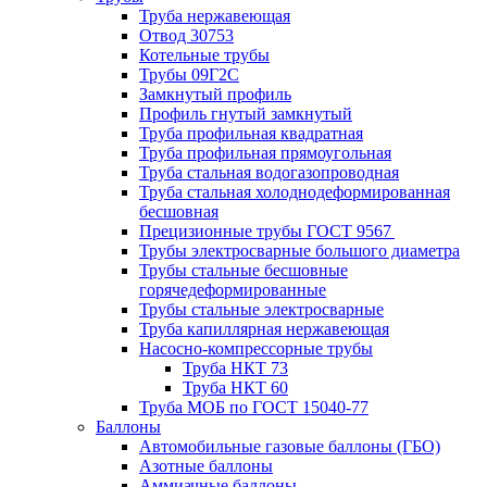
Труба нержавеющая
Отвод 30753
Котельные трубы
Трубы 09Г2С
Замкнутый профиль
Профиль гнутый замкнутый
Труба профильная квадратная
Труба профильная прямоугольная
Труба стальная водогазопроводная
Труба стальная холоднодеформированная
бесшовная
Прецизионные трубы ГОСТ 9567
Трубы электросварные большого диаметра
Трубы стальные бесшовные
горячедеформированные
Трубы стальные электросварные
Труба капиллярная нержавеющая
Насосно-компрессорные трубы
Труба НКТ 73
Труба НКТ 60
Труба МОБ по ГОСТ 15040-77
Баллоны
Автомобильные газовые баллоны (ГБО)
Азотные баллоны
Аммиачные баллоны