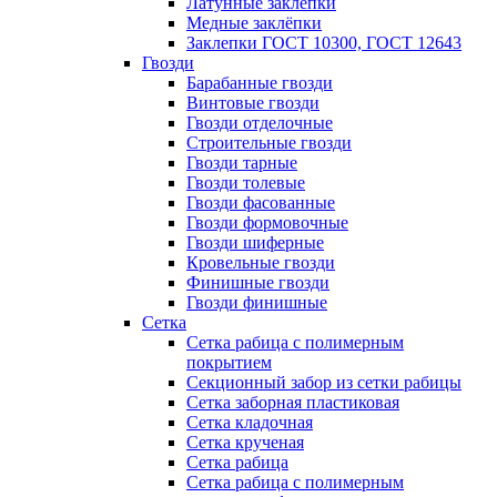
Латунные заклепки
Медные заклёпки
Заклепки ГОСТ 10300, ГОСТ 12643
Гвозди
Барабанные гвозди
Винтовые гвозди
Гвозди отделочные
Строительные гвозди
Гвозди тарные
Гвозди толевые
Гвозди фасованные
Гвозди формовочные
Гвозди шиферные
Кровельные гвозди
Финишные гвозди
Гвозди финишные
Сетка
Сетка рабица с полимерным
покрытием
Секционный забор из сетки рабицы
Сетка заборная пластиковая
Сетка кладочная
Сетка крученая
Сетка рабица
Сетка рабица с полимерным