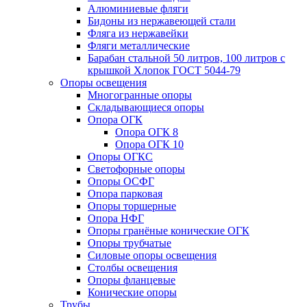
Алюминиевые фляги
Бидоны из нержавеющей стали
Фляга из нержавейки
Фляги металлические
Барабан стальной 50 литров, 100 литров с
крышкой Хлопок ГОСТ 5044-79
Опоры освещения
Многогранные опоры
Складывающиеся опоры
Опора ОГК
Опора ОГК 8
Опора ОГК 10
Опоры ОГКС
Светофорные опоры
Опоры ОСФГ
Опора парковая
Опоры торшерные
Опора НФГ
Опоры гранёные конические ОГК
Опоры трубчатые
Силовые опоры освещения
Столбы освещения
Опоры фланцевые
Конические опоры
Трубы