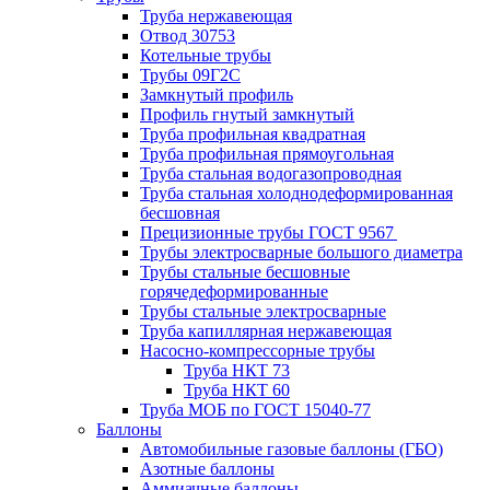
Труба нержавеющая
Отвод 30753
Котельные трубы
Трубы 09Г2С
Замкнутый профиль
Профиль гнутый замкнутый
Труба профильная квадратная
Труба профильная прямоугольная
Труба стальная водогазопроводная
Труба стальная холоднодеформированная
бесшовная
Прецизионные трубы ГОСТ 9567
Трубы электросварные большого диаметра
Трубы стальные бесшовные
горячедеформированные
Трубы стальные электросварные
Труба капиллярная нержавеющая
Насосно-компрессорные трубы
Труба НКТ 73
Труба НКТ 60
Труба МОБ по ГОСТ 15040-77
Баллоны
Автомобильные газовые баллоны (ГБО)
Азотные баллоны
Аммиачные баллоны