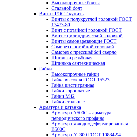
Высокопрочные болты
Стальной болт
Винты ГОСТ купить
Винты с полукруглой головкой ГОСТ
17473-80
Винт с потайной головкой ГОСТ
Винт с цилиндрической головкой
Винты самонарезающие ГОСТ
Саморез с потайной головкой
Саморез с прессшайбой сверло
Шпилька резьбовая
Шпилька сантехническая
Гайки
Высокопрочные гайки
Гайка высокая ГОСТ 15523
Гайка шестигранная
Гайки корончатые
Гайки М42
Гайки стальные
Арматура и катанка
Арматура А500С – арматура
периодического профиля
Арматура холоднодеформированная
В500С
Арматура АТ800 ГОСТ 10884-94