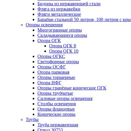
Бидоны из нержавеющей стали
Фляга из нержавейки
Фляги металлические
Барабан стальной 50 литров, 100 литров с к
Опоры освещения
Многогранные опоры
Складывающиеся опоры
Опора ОГК
Опора ОГК 8
Опора ОГК 10
Опоры ОГКС
Светофорные опоры
Опоры ОСФГ
Опора парковая
Опоры торшерные
Опора НФГ
Опоры гранёные конические ОГК
Опоры трубчатые
Силовые опоры освещения
Столбы освещения
Опоры фланцевые
Конические опоры
Трубы
Труба нержавеющая
Отвод 30753