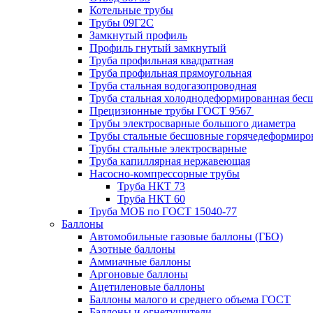
Котельные трубы
Трубы 09Г2С
Замкнутый профиль
Профиль гнутый замкнутый
Труба профильная квадратная
Труба профильная прямоугольная
Труба стальная водогазопроводная
Труба стальная холоднодеформированная бес
Прецизионные трубы ГОСТ 9567
Трубы электросварные большого диаметра
Трубы стальные бесшовные горячедеформиро
Трубы стальные электросварные
Труба капиллярная нержавеющая
Насосно-компрессорные трубы
Труба НКТ 73
Труба НКТ 60
Труба МОБ по ГОСТ 15040-77
Баллоны
Автомобильные газовые баллоны (ГБО)
Азотные баллоны
Аммиачные баллоны
Аргоновые баллоны
Ацетиленовые баллоны
Баллоны малого и среднего объема ГОСТ
Баллоны и огнетушители