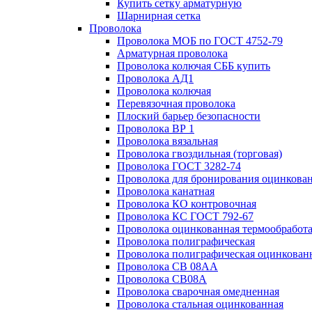
Купить сетку арматурную
Шарнирная сетка
Проволока
Проволока МОБ по ГОСТ 4752-79
Арматурная проволока
Проволока колючая СББ купить
Проволока АД1
Проволока колючая
Перевязочная проволока
Плоский барьер безопасности
Проволока ВР 1
Проволока вязальная
Проволока гвоздильная (торговая)
Проволока ГОСТ 3282-74
Проволока для бронирования оцинкова
Проволока канатная
Проволока КО контровочная
Проволока КС ГОСТ 792-67
Проволока оцинкованная термообработ
Проволока полиграфическая
Проволока полиграфическая оцинкован
Проволока СВ 08АА
Проволока СВ08А
Проволока сварочная омедненная
Проволока стальная оцинкованная