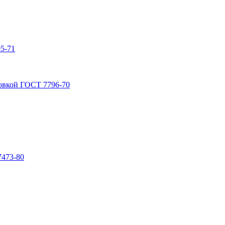
5-71
овкой ГОСТ 7796-70
7473-80