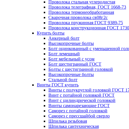
Проволока стальная углеродистая
Проволока телеграфная, ГОСТ 1668-73
Проволока термонеобработанная
Сварочная проволока св08г2с
Проволока пружинная ГОСТ 9389-75
Проволока конструкционная ГОСТ 1730
Купить болты
Анкерный болт
Высокопрочные болты
Болт оцинкованный с уменьшенной гол
Болт лемешный
Болт мебельный с усом
Болт шестигранный ГОСТ
Болты с шестигранной головкой
Высокопрочные болты
Стальной болт
Винты ГОСТ купить
Винты с полукруглой головкой ГОСТ 1
Винт с потайной головкой ГОСТ
Винт с цилиндрической головкой
Винты самонарезающие ГОСТ
Саморез с потайной головкой
Саморез с прессшайбой сверло
Шпилька резьбовая
Шпилька сантехническая