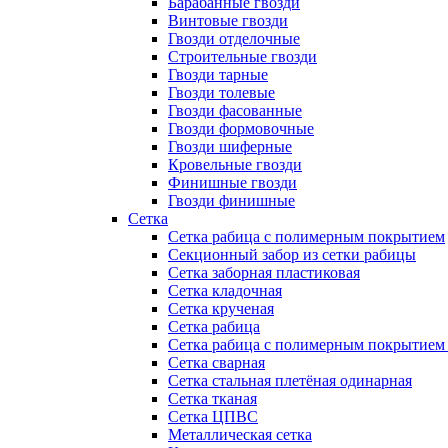
Барабанные гвозди
Винтовые гвозди
Гвозди отделочные
Строительные гвозди
Гвозди тарные
Гвозди толевые
Гвозди фасованные
Гвозди формовочные
Гвозди шиферные
Кровельные гвозди
Финишные гвозди
Гвозди финишные
Сетка
Сетка рабица с полимерным покрытием
Секционный забор из сетки рабицы
Сетка заборная пластиковая
Сетка кладочная
Сетка крученая
Сетка рабица
Сетка рабица с полимерным покрытием
Сетка сварная
Сетка стальная плетёная одинарная
Сетка тканая
Сетка ЦПВС
Металлическая сетка