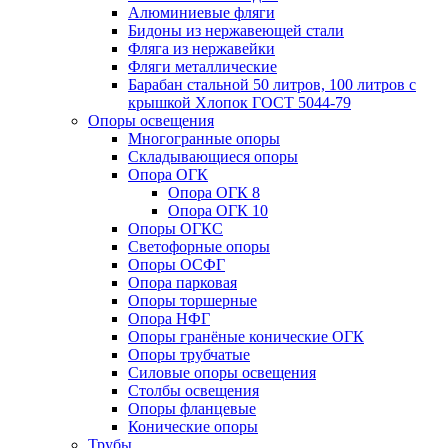
Алюминиевые фляги
Бидоны из нержавеющей стали
Фляга из нержавейки
Фляги металлические
Барабан стальной 50 литров, 100 литров с
крышкой Хлопок ГОСТ 5044-79
Опоры освещения
Многогранные опоры
Складывающиеся опоры
Опора ОГК
Опора ОГК 8
Опора ОГК 10
Опоры ОГКС
Светофорные опоры
Опоры ОСФГ
Опора парковая
Опоры торшерные
Опора НФГ
Опоры гранёные конические ОГК
Опоры трубчатые
Силовые опоры освещения
Столбы освещения
Опоры фланцевые
Конические опоры
Трубы