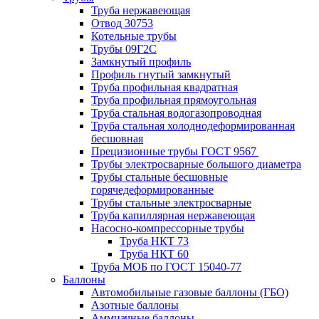
Труба нержавеющая
Отвод 30753
Котельные трубы
Трубы 09Г2С
Замкнутый профиль
Профиль гнутый замкнутый
Труба профильная квадратная
Труба профильная прямоугольная
Труба стальная водогазопроводная
Труба стальная холоднодеформированная
бесшовная
Прецизионные трубы ГОСТ 9567
Трубы электросварные большого диаметра
Трубы стальные бесшовные
горячедеформированные
Трубы стальные электросварные
Труба капиллярная нержавеющая
Насосно-компрессорные трубы
Труба НКТ 73
Труба НКТ 60
Труба МОБ по ГОСТ 15040-77
Баллоны
Автомобильные газовые баллоны (ГБО)
Азотные баллоны
Аммиачные баллоны