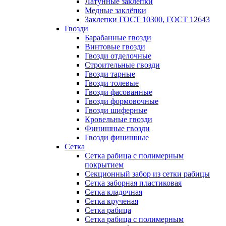
Латунные заклепки
Медные заклёпки
Заклепки ГОСТ 10300, ГОСТ 12643
Гвозди
Барабанные гвозди
Винтовые гвозди
Гвозди отделочные
Строительные гвозди
Гвозди тарные
Гвозди толевые
Гвозди фасованные
Гвозди формовочные
Гвозди шиферные
Кровельные гвозди
Финишные гвозди
Гвозди финишные
Сетка
Сетка рабица с полимерным
покрытием
Секционный забор из сетки рабицы
Сетка заборная пластиковая
Сетка кладочная
Сетка крученая
Сетка рабица
Сетка рабица с полимерным