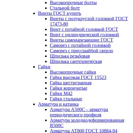
Высокопрочные болты
Стальной болт
Винты ГОСТ купить
Винты с полукруглой головкой ГОСТ
17473-80
Винт с потайной головкой ГОСТ
Винт с цилиндрической головкой
Винты самонарезающие ГОСТ
Саморез с потайной головкой
Саморез с прессшайбой сверло
Шпилька резьбовая
Шпилька сантехническая
Гайки
Высокопрочные гайки
Гайка высокая ГОСТ 15523
Гайка шестигранная
Гайки корончатые
Гайки М42
Гайки стальные
Арматура и катанка
Арматура А500С – арматура
периодического профиля
Арматура холоднодеформированная
В500С
Арматура АТ800 ГОСТ 10884-94