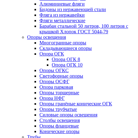
Алюминиевые фляги
Бидоны из нержавеющей стали
Фляга из нержавейки
Фляги металлические
Барабан стальной 50 литров, 100 литров с
крышкой Хлопок ГОСТ 5044-79
Опоры освещения
Многогранные опоры
Складывающиеся опоры
Опора ОГК
Опора ОГК 8
Опора ОГК 10
Опоры ОГКС
Светофорные опоры
Опоры ОСФГ
Опора парковая
Опоры торшерные
Опора НФГ
Опоры гранёные конические ОГК
Опоры трубчатые
Силовые опоры освещения
Столбы освещения
Опоры фланцевые
Конические опоры
Трубы