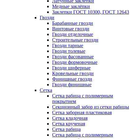
Латунные заклепки
Медные заклёпки
Заклепки ГОСТ 10300, ГОСТ 12643
Гвозди
Барабанные гвозди
Винтовые гвозди
Гвозди отделочные
Строительные гвозди
Гвозди тарные
Гвозди толевые
Гвозди фасованные
Гвозди формовочные
Гвозди шиферные
Кровельные гвозди
Финишные гвозди
Гвозди финишные
Сетка
Сетка рабица с полимерным
покрытием
Секционный забор из сетки рабицы
Сетка заборная пластиковая
Сетка кладочная
Сетка крученая
Сетка рабица
Сетка рабица с полимерным