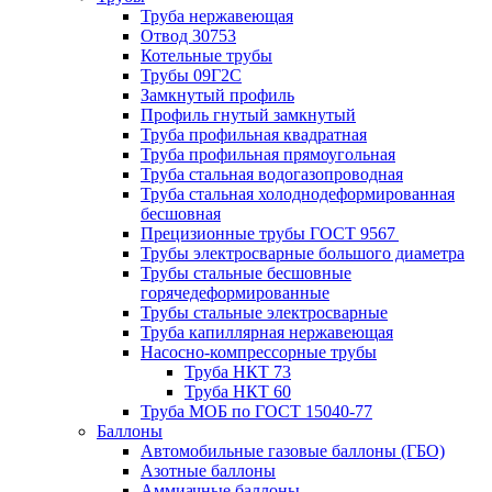
Труба нержавеющая
Отвод 30753
Котельные трубы
Трубы 09Г2С
Замкнутый профиль
Профиль гнутый замкнутый
Труба профильная квадратная
Труба профильная прямоугольная
Труба стальная водогазопроводная
Труба стальная холоднодеформированная
бесшовная
Прецизионные трубы ГОСТ 9567
Трубы электросварные большого диаметра
Трубы стальные бесшовные
горячедеформированные
Трубы стальные электросварные
Труба капиллярная нержавеющая
Насосно-компрессорные трубы
Труба НКТ 73
Труба НКТ 60
Труба МОБ по ГОСТ 15040-77
Баллоны
Автомобильные газовые баллоны (ГБО)
Азотные баллоны
Аммиачные баллоны