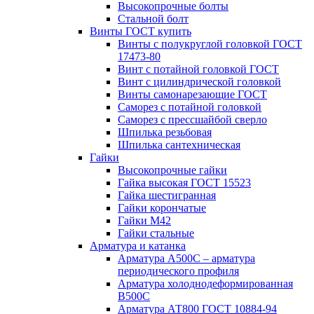
Высокопрочные болты
Стальной болт
Винты ГОСТ купить
Винты с полукруглой головкой ГОСТ
17473-80
Винт с потайной головкой ГОСТ
Винт с цилиндрической головкой
Винты самонарезающие ГОСТ
Саморез с потайной головкой
Саморез с прессшайбой сверло
Шпилька резьбовая
Шпилька сантехническая
Гайки
Высокопрочные гайки
Гайка высокая ГОСТ 15523
Гайка шестигранная
Гайки корончатые
Гайки М42
Гайки стальные
Арматура и катанка
Арматура А500С – арматура
периодического профиля
Арматура холоднодеформированная
В500С
Арматура АТ800 ГОСТ 10884-94