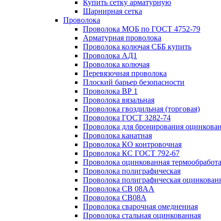
Купить сетку арматурную
Шарнирная сетка
Проволока
Проволока МОБ по ГОСТ 4752-79
Арматурная проволока
Проволока колючая СББ купить
Проволока АД1
Проволока колючая
Перевязочная проволока
Плоский барьер безопасности
Проволока ВР 1
Проволока вязальная
Проволока гвоздильная (торговая)
Проволока ГОСТ 3282-74
Проволока для бронирования оцинкова
Проволока канатная
Проволока КО контровочная
Проволока КС ГОСТ 792-67
Проволока оцинкованная термообработ
Проволока полиграфическая
Проволока полиграфическая оцинкован
Проволока СВ 08АА
Проволока СВ08А
Проволока сварочная омедненная
Проволока стальная оцинкованная