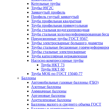
Котельные трубы
Трубы 09Г2С
Замкнутый профиль
Профиль гнутый замкнутый
Труба профильная квадратная
Труба профильная прямоугольная
Труба стальная водогазопроводная
Труба стальная холоднодеформированная бес
Прецизионные трубы ГОСТ 9567
Трубы электросварные большого диаметра
Трубы стальные бесшовные горячедеформиро
Трубы стальные электросварные
Труба капиллярная нержавеющая
Насосно-компрессорные трубы
Труба НКТ 73
Труба НКТ 60
Труба МОБ по ГОСТ 15040-77
Баллоны
Автомобильные газовые баллоны (ГБО)
Азотные баллоны
Аммиачные баллоны
Аргоновые баллоны
Ацетиленовые баллоны
Баллоны малого и среднего объема ГОСТ
Баллоны и огнетушители