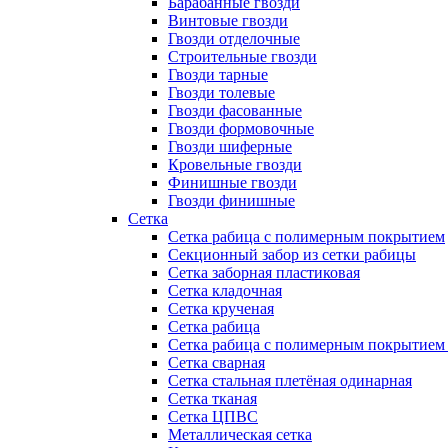
Барабанные гвозди
Винтовые гвозди
Гвозди отделочные
Строительные гвозди
Гвозди тарные
Гвозди толевые
Гвозди фасованные
Гвозди формовочные
Гвозди шиферные
Кровельные гвозди
Финишные гвозди
Гвозди финишные
Сетка
Сетка рабица с полимерным покрытием
Секционный забор из сетки рабицы
Сетка заборная пластиковая
Сетка кладочная
Сетка крученая
Сетка рабица
Сетка рабица с полимерным покрытием
Сетка сварная
Сетка стальная плетёная одинарная
Сетка тканая
Сетка ЦПВС
Металлическая сетка