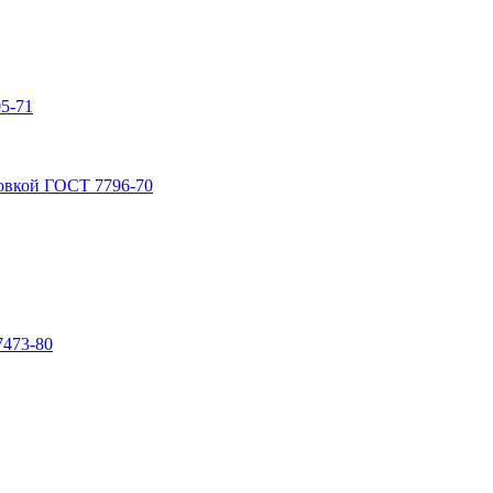
5-71
овкой ГОСТ 7796-70
7473-80