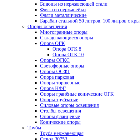
Бидоны из нержавеющей стали
Фляга из нержавейки
Фляги металлические
Барабан стальной 50 литров, 100 литров с к
Опоры освещения
Многогранные опоры
Складывающиеся опоры
Опора ОГК
Опора ОГК 8
Опора ОГК 10
Опоры ОГКС
Светофорные опоры
Опоры ОСФГ
Опора парковая
Опоры торшерные
Опора НФГ
Опоры гранёные конические ОГК
Опоры трубчатые
Силовые опоры освещения
Столбы освещения
Опоры фланцевые
Конические опоры
Трубы
Труба нержавеющая
Отвод 30753