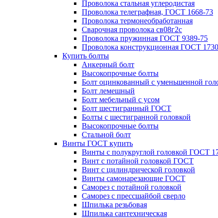
Проволока стальная углеродистая
Проволока телеграфная, ГОСТ 1668-73
Проволока термонеобработанная
Сварочная проволока св08г2с
Проволока пружинная ГОСТ 9389-75
Проволока конструкционная ГОСТ 1730
Купить болты
Анкерный болт
Высокопрочные болты
Болт оцинкованный с уменьшенной гол
Болт лемешный
Болт мебельный с усом
Болт шестигранный ГОСТ
Болты с шестигранной головкой
Высокопрочные болты
Стальной болт
Винты ГОСТ купить
Винты с полукруглой головкой ГОСТ 1
Винт с потайной головкой ГОСТ
Винт с цилиндрической головкой
Винты самонарезающие ГОСТ
Саморез с потайной головкой
Саморез с прессшайбой сверло
Шпилька резьбовая
Шпилька сантехническая