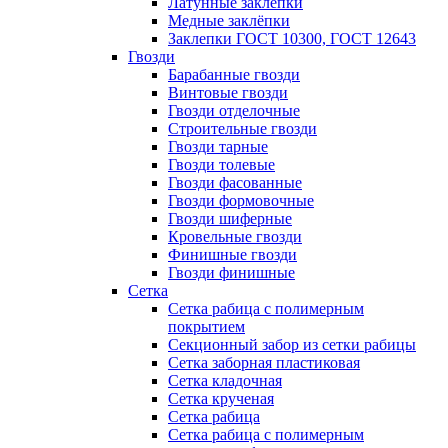
Латунные заклепки
Медные заклёпки
Заклепки ГОСТ 10300, ГОСТ 12643
Гвозди
Барабанные гвозди
Винтовые гвозди
Гвозди отделочные
Строительные гвозди
Гвозди тарные
Гвозди толевые
Гвозди фасованные
Гвозди формовочные
Гвозди шиферные
Кровельные гвозди
Финишные гвозди
Гвозди финишные
Сетка
Сетка рабица с полимерным
покрытием
Секционный забор из сетки рабицы
Сетка заборная пластиковая
Сетка кладочная
Сетка крученая
Сетка рабица
Сетка рабица с полимерным