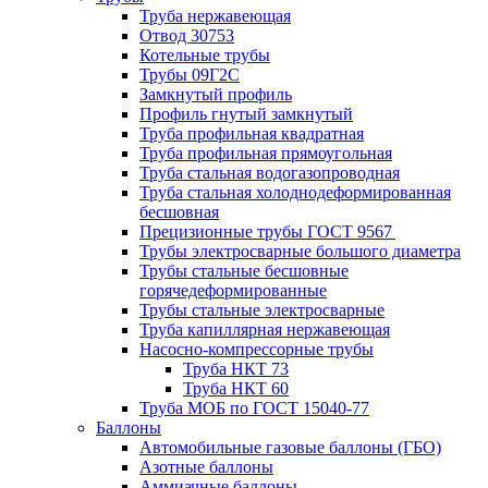
Труба нержавеющая
Отвод 30753
Котельные трубы
Трубы 09Г2С
Замкнутый профиль
Профиль гнутый замкнутый
Труба профильная квадратная
Труба профильная прямоугольная
Труба стальная водогазопроводная
Труба стальная холоднодеформированная
бесшовная
Прецизионные трубы ГОСТ 9567
Трубы электросварные большого диаметра
Трубы стальные бесшовные
горячедеформированные
Трубы стальные электросварные
Труба капиллярная нержавеющая
Насосно-компрессорные трубы
Труба НКТ 73
Труба НКТ 60
Труба МОБ по ГОСТ 15040-77
Баллоны
Автомобильные газовые баллоны (ГБО)
Азотные баллоны
Аммиачные баллоны