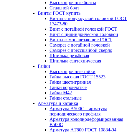
Высокопрочные болты
Стальной болт
Винты ГОСТ купить
Винты с полукруглой головкой ГОСТ
17473-80
Винт с потайной головкой ГОСТ
Винт с цилиндрической головкой
Винты самонарезающие ГОСТ
Саморез с потайной головкой
Саморез с прессшайбой сверло
Шпилька резьбовая
Шпилька сантехническая
Гайки
Высокопрочные гайки
Гайка высокая ГОСТ 15523
Гайка шестигранная
Гайки корончатые
Гайки М42
Гайки стальные
Арматура и катанка
Арматура А500С – арматура
периодического профиля
Арматура холоднодеформированная
В500С
Арматура АТ800 ГОСТ 10884-94