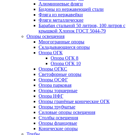
Алюминиевые фляги
Бидоны из нержавеющей стали
Фляга из нержавейки
Фляги металлические
Барабан стальной 50 литров, 100 литров с
крышкой Хлопок ГОСТ 5044-79
Опоры освещения
Многогранные опоры
Складывающиеся опоры
Опора ОГК
Опора ОГК 8
Опора ОГК 10
Опоры ОГКС
Светофорные опоры
Опоры ОСФГ
Опора парковая
Опоры торшерные
Опора НФГ
Опоры гранёные конические ОГК
Опоры трубчатые
Силовые опоры освещения
Столбы освещения
Опоры фланцевые
Конические опоры
Трубы