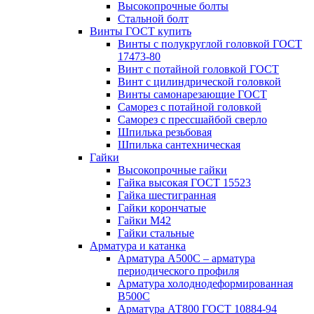
Высокопрочные болты
Стальной болт
Винты ГОСТ купить
Винты с полукруглой головкой ГОСТ
17473-80
Винт с потайной головкой ГОСТ
Винт с цилиндрической головкой
Винты самонарезающие ГОСТ
Саморез с потайной головкой
Саморез с прессшайбой сверло
Шпилька резьбовая
Шпилька сантехническая
Гайки
Высокопрочные гайки
Гайка высокая ГОСТ 15523
Гайка шестигранная
Гайки корончатые
Гайки М42
Гайки стальные
Арматура и катанка
Арматура А500С – арматура
периодического профиля
Арматура холоднодеформированная
В500С
Арматура АТ800 ГОСТ 10884-94