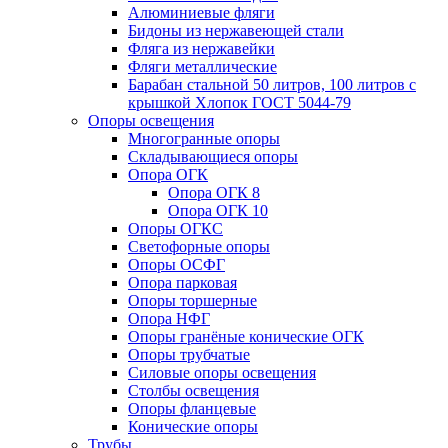
Алюминиевые фляги
Бидоны из нержавеющей стали
Фляга из нержавейки
Фляги металлические
Барабан стальной 50 литров, 100 литров с
крышкой Хлопок ГОСТ 5044-79
Опоры освещения
Многогранные опоры
Складывающиеся опоры
Опора ОГК
Опора ОГК 8
Опора ОГК 10
Опоры ОГКС
Светофорные опоры
Опоры ОСФГ
Опора парковая
Опоры торшерные
Опора НФГ
Опоры гранёные конические ОГК
Опоры трубчатые
Силовые опоры освещения
Столбы освещения
Опоры фланцевые
Конические опоры
Трубы