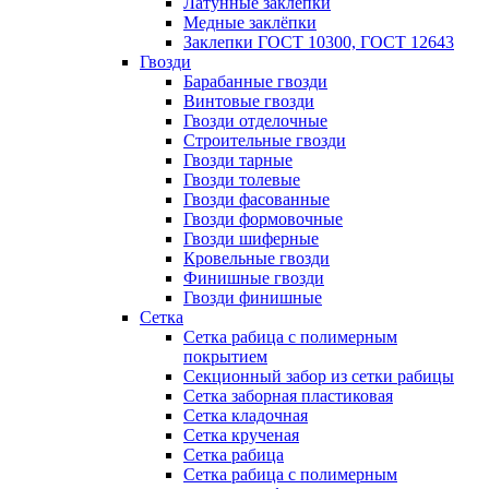
Латунные заклепки
Медные заклёпки
Заклепки ГОСТ 10300, ГОСТ 12643
Гвозди
Барабанные гвозди
Винтовые гвозди
Гвозди отделочные
Строительные гвозди
Гвозди тарные
Гвозди толевые
Гвозди фасованные
Гвозди формовочные
Гвозди шиферные
Кровельные гвозди
Финишные гвозди
Гвозди финишные
Сетка
Сетка рабица с полимерным
покрытием
Секционный забор из сетки рабицы
Сетка заборная пластиковая
Сетка кладочная
Сетка крученая
Сетка рабица
Сетка рабица с полимерным