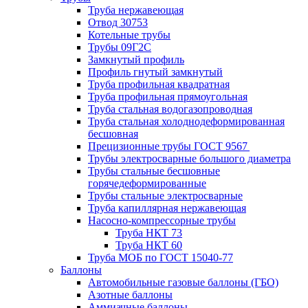
Труба нержавеющая
Отвод 30753
Котельные трубы
Трубы 09Г2С
Замкнутый профиль
Профиль гнутый замкнутый
Труба профильная квадратная
Труба профильная прямоугольная
Труба стальная водогазопроводная
Труба стальная холоднодеформированная
бесшовная
Прецизионные трубы ГОСТ 9567
Трубы электросварные большого диаметра
Трубы стальные бесшовные
горячедеформированные
Трубы стальные электросварные
Труба капиллярная нержавеющая
Насосно-компрессорные трубы
Труба НКТ 73
Труба НКТ 60
Труба МОБ по ГОСТ 15040-77
Баллоны
Автомобильные газовые баллоны (ГБО)
Азотные баллоны
Аммиачные баллоны