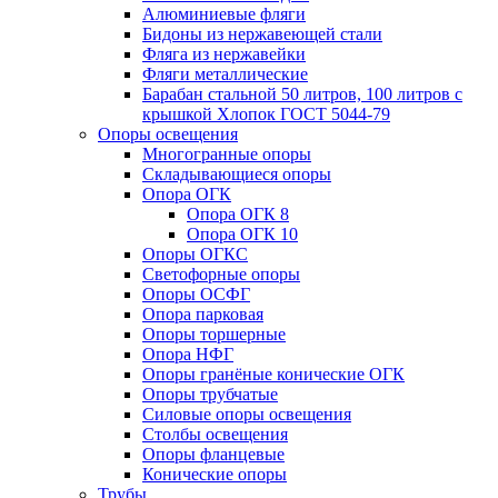
Алюминиевые фляги
Бидоны из нержавеющей стали
Фляга из нержавейки
Фляги металлические
Барабан стальной 50 литров, 100 литров с
крышкой Хлопок ГОСТ 5044-79
Опоры освещения
Многогранные опоры
Складывающиеся опоры
Опора ОГК
Опора ОГК 8
Опора ОГК 10
Опоры ОГКС
Светофорные опоры
Опоры ОСФГ
Опора парковая
Опоры торшерные
Опора НФГ
Опоры гранёные конические ОГК
Опоры трубчатые
Силовые опоры освещения
Столбы освещения
Опоры фланцевые
Конические опоры
Трубы