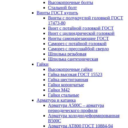
Высокопрочные болты
Стальной болт
Винты ГОСТ купить
Винты с полукруглой головкой ГОСТ
17473-80
Винт с потайной головкой ГОСТ
Винт с цилиндрической головкой
Винты самонарезающие ГОСТ
Саморез с потайной головкой
Саморез с прессшайбой сверло
Шпилька резьбовая
Шпилька сантехническая
Гайки
Высокопрочные гайки
Гайка высокая ГОСТ 15523
Гайка шестигранная
Гайки корончатые
Гайки М42
Гайки стальные
Арматура и катанка
Арматура А500С – арматура
периодического профиля
Арматура холоднодеформированная
В500С
Арматура АТ800 ГОСТ 10884-94