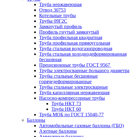
Труба нержавеющая
Отвод 30753
Котельные трубы
Трубы 09Г2С
Замкнутый профиль
Профиль гнутый замкнутый
Труба профильная квадратная
Труба профильная прямоугольная
Труба стальная водогазопроводная
Труба стальная холоднодеформированная
бесшовная
Прецизионные трубы ГОСТ 9567
Трубы электросварные большого диаметра
Трубы стальные бесшовные
горячедеформированные
Трубы стальные электросварные
Труба капиллярная нержавеющая
Насосно-компрессорные трубы
Труба НКТ 73
Труба НКТ 60
Труба МОБ по ГОСТ 15040-77
Баллоны
Автомобильные газовые баллоны (ГБО)
Азотные баллоны
Аммиачные баллоны