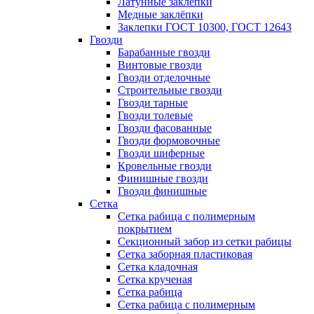
Латунные заклепки
Медные заклёпки
Заклепки ГОСТ 10300, ГОСТ 12643
Гвозди
Барабанные гвозди
Винтовые гвозди
Гвозди отделочные
Строительные гвозди
Гвозди тарные
Гвозди толевые
Гвозди фасованные
Гвозди формовочные
Гвозди шиферные
Кровельные гвозди
Финишные гвозди
Гвозди финишные
Сетка
Сетка рабица с полимерным
покрытием
Секционный забор из сетки рабицы
Сетка заборная пластиковая
Сетка кладочная
Сетка крученая
Сетка рабица
Сетка рабица с полимерным