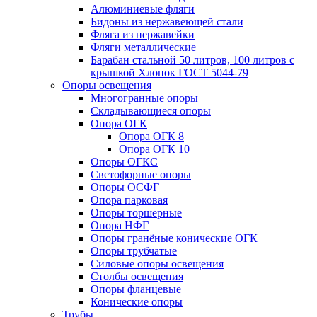
Алюминиевые фляги
Бидоны из нержавеющей стали
Фляга из нержавейки
Фляги металлические
Барабан стальной 50 литров, 100 литров с
крышкой Хлопок ГОСТ 5044-79
Опоры освещения
Многогранные опоры
Складывающиеся опоры
Опора ОГК
Опора ОГК 8
Опора ОГК 10
Опоры ОГКС
Светофорные опоры
Опоры ОСФГ
Опора парковая
Опоры торшерные
Опора НФГ
Опоры гранёные конические ОГК
Опоры трубчатые
Силовые опоры освещения
Столбы освещения
Опоры фланцевые
Конические опоры
Трубы