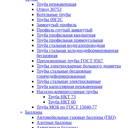
Труба нержавеющая
Отвод 30753
Котельные трубы
Трубы 09Г2С
Замкнутый профиль
Профиль гнутый замкнутый
Труба профильная квадратная
Труба профильная прямоугольная
Труба стальная водогазопроводная
Труба стальная холоднодеформированная
бесшовная
Прецизионные трубы ГОСТ 9567
Трубы электросварные большого диаметра
Трубы стальные бесшовные
горячедеформированные
Трубы стальные электросварные
Труба капиллярная нержавеющая
Насосно-компрессорные трубы
Труба НКТ 73
Труба НКТ 60
Труба МОБ по ГОСТ 15040-77
Баллоны
Автомобильные газовые баллоны (ГБО)
Азотные баллоны
Аммиачные баллоны