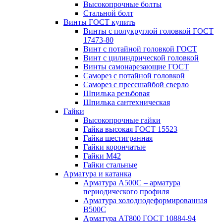
Высокопрочные болты
Стальной болт
Винты ГОСТ купить
Винты с полукруглой головкой ГОСТ
17473-80
Винт с потайной головкой ГОСТ
Винт с цилиндрической головкой
Винты самонарезающие ГОСТ
Саморез с потайной головкой
Саморез с прессшайбой сверло
Шпилька резьбовая
Шпилька сантехническая
Гайки
Высокопрочные гайки
Гайка высокая ГОСТ 15523
Гайка шестигранная
Гайки корончатые
Гайки М42
Гайки стальные
Арматура и катанка
Арматура А500С – арматура
периодического профиля
Арматура холоднодеформированная
В500С
Арматура АТ800 ГОСТ 10884-94