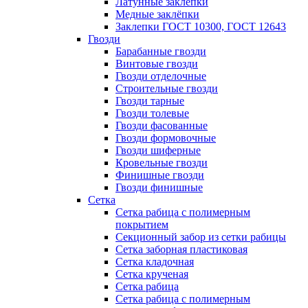
Латунные заклепки
Медные заклёпки
Заклепки ГОСТ 10300, ГОСТ 12643
Гвозди
Барабанные гвозди
Винтовые гвозди
Гвозди отделочные
Строительные гвозди
Гвозди тарные
Гвозди толевые
Гвозди фасованные
Гвозди формовочные
Гвозди шиферные
Кровельные гвозди
Финишные гвозди
Гвозди финишные
Сетка
Сетка рабица с полимерным
покрытием
Секционный забор из сетки рабицы
Сетка заборная пластиковая
Сетка кладочная
Сетка крученая
Сетка рабица
Сетка рабица с полимерным