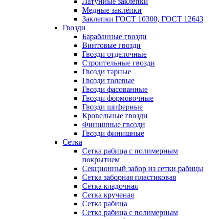
Латунные заклепки
Медные заклёпки
Заклепки ГОСТ 10300, ГОСТ 12643
Гвозди
Барабанные гвозди
Винтовые гвозди
Гвозди отделочные
Строительные гвозди
Гвозди тарные
Гвозди толевые
Гвозди фасованные
Гвозди формовочные
Гвозди шиферные
Кровельные гвозди
Финишные гвозди
Гвозди финишные
Сетка
Сетка рабица с полимерным
покрытием
Секционный забор из сетки рабицы
Сетка заборная пластиковая
Сетка кладочная
Сетка крученая
Сетка рабица
Сетка рабица с полимерным