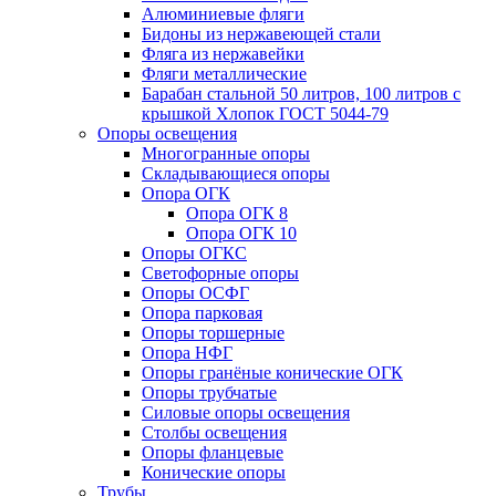
Алюминиевые фляги
Бидоны из нержавеющей стали
Фляга из нержавейки
Фляги металлические
Барабан стальной 50 литров, 100 литров с
крышкой Хлопок ГОСТ 5044-79
Опоры освещения
Многогранные опоры
Складывающиеся опоры
Опора ОГК
Опора ОГК 8
Опора ОГК 10
Опоры ОГКС
Светофорные опоры
Опоры ОСФГ
Опора парковая
Опоры торшерные
Опора НФГ
Опоры гранёные конические ОГК
Опоры трубчатые
Силовые опоры освещения
Столбы освещения
Опоры фланцевые
Конические опоры
Трубы