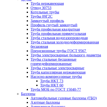
Труба нержавеющая
Отвод 30753
Котельные трубы
Трубы 09Г2С
Замкнутый профиль
Профиль гнутый замкнутый
Труба профильная квадратная
Труба профильная прямоугольная
Труба стальная водогазопроводная
Труба стальная холоднодеформированная
бесшовная
Прецизионные трубы ГОСТ 9567
Трубы электросварные большого диаметра
Трубы стальные бесшовные
горячедеформированные
Трубы стальные электросварные
Труба капиллярная нержавеющая
Насосно-компрессорные трубы
Труба НКТ 73
Труба НКТ 60
Труба МОБ по ГОСТ 15040-77
Баллоны
Автомобильные газовые баллоны (ГБО)
Азотные баллоны
Аммиачные баллоны