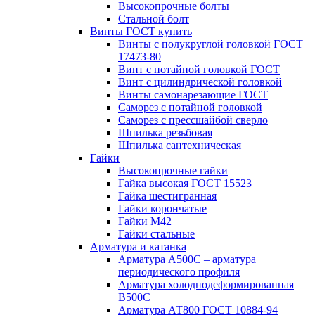
Высокопрочные болты
Стальной болт
Винты ГОСТ купить
Винты с полукруглой головкой ГОСТ
17473-80
Винт с потайной головкой ГОСТ
Винт с цилиндрической головкой
Винты самонарезающие ГОСТ
Саморез с потайной головкой
Саморез с прессшайбой сверло
Шпилька резьбовая
Шпилька сантехническая
Гайки
Высокопрочные гайки
Гайка высокая ГОСТ 15523
Гайка шестигранная
Гайки корончатые
Гайки М42
Гайки стальные
Арматура и катанка
Арматура А500С – арматура
периодического профиля
Арматура холоднодеформированная
В500С
Арматура АТ800 ГОСТ 10884-94