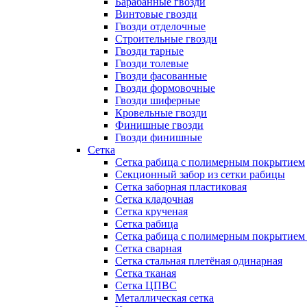
Барабанные гвозди
Винтовые гвозди
Гвозди отделочные
Строительные гвозди
Гвозди тарные
Гвозди толевые
Гвозди фасованные
Гвозди формовочные
Гвозди шиферные
Кровельные гвозди
Финишные гвозди
Гвозди финишные
Сетка
Сетка рабица с полимерным покрытием
Секционный забор из сетки рабицы
Сетка заборная пластиковая
Сетка кладочная
Сетка крученая
Сетка рабица
Сетка рабица с полимерным покрытием
Сетка сварная
Сетка стальная плетёная одинарная
Сетка тканая
Сетка ЦПВС
Металлическая сетка