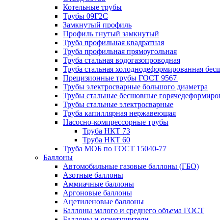
Котельные трубы
Трубы 09Г2С
Замкнутый профиль
Профиль гнутый замкнутый
Труба профильная квадратная
Труба профильная прямоугольная
Труба стальная водогазопроводная
Труба стальная холоднодеформированная бес
Прецизионные трубы ГОСТ 9567
Трубы электросварные большого диаметра
Трубы стальные бесшовные горячедеформиро
Трубы стальные электросварные
Труба капиллярная нержавеющая
Насосно-компрессорные трубы
Труба НКТ 73
Труба НКТ 60
Труба МОБ по ГОСТ 15040-77
Баллоны
Автомобильные газовые баллоны (ГБО)
Азотные баллоны
Аммиачные баллоны
Аргоновые баллоны
Ацетиленовые баллоны
Баллоны малого и среднего объема ГОСТ
Баллоны и огнетушители