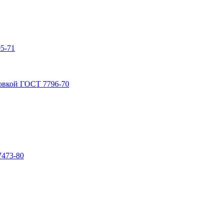
5-71
овкой ГОСТ 7796-70
7473-80