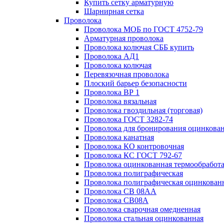
Купить сетку арматурную
Шарнирная сетка
Проволока
Проволока МОБ по ГОСТ 4752-79
Арматурная проволока
Проволока колючая СББ купить
Проволока АД1
Проволока колючая
Перевязочная проволока
Плоский барьер безопасности
Проволока ВР 1
Проволока вязальная
Проволока гвоздильная (торговая)
Проволока ГОСТ 3282-74
Проволока для бронирования оцинкова
Проволока канатная
Проволока КО контровочная
Проволока КС ГОСТ 792-67
Проволока оцинкованная термообработ
Проволока полиграфическая
Проволока полиграфическая оцинкован
Проволока СВ 08АА
Проволока СВ08А
Проволока сварочная омедненная
Проволока стальная оцинкованная