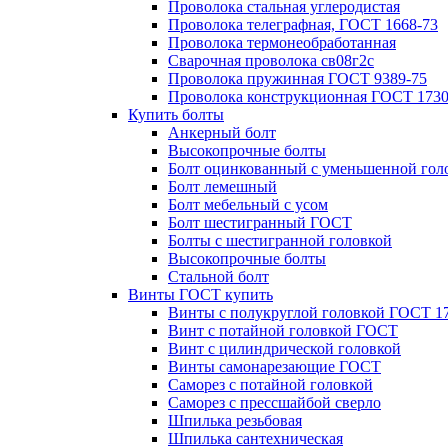
Проволока стальная углеродистая
Проволока телеграфная, ГОСТ 1668-73
Проволока термонеобработанная
Сварочная проволока св08г2с
Проволока пружинная ГОСТ 9389-75
Проволока конструкционная ГОСТ 1730
Купить болты
Анкерный болт
Высокопрочные болты
Болт оцинкованный с уменьшенной гол
Болт лемешный
Болт мебельный с усом
Болт шестигранный ГОСТ
Болты с шестигранной головкой
Высокопрочные болты
Стальной болт
Винты ГОСТ купить
Винты с полукруглой головкой ГОСТ 1
Винт с потайной головкой ГОСТ
Винт с цилиндрической головкой
Винты самонарезающие ГОСТ
Саморез с потайной головкой
Саморез с прессшайбой сверло
Шпилька резьбовая
Шпилька сантехническая