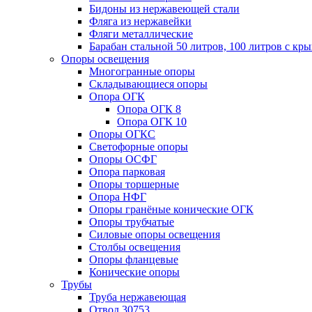
Бидоны из нержавеющей стали
Фляга из нержавейки
Фляги металлические
Барабан стальной 50 литров, 100 литров с к
Опоры освещения
Многогранные опоры
Складывающиеся опоры
Опора ОГК
Опора ОГК 8
Опора ОГК 10
Опоры ОГКС
Светофорные опоры
Опоры ОСФГ
Опора парковая
Опоры торшерные
Опора НФГ
Опоры гранёные конические ОГК
Опоры трубчатые
Силовые опоры освещения
Столбы освещения
Опоры фланцевые
Конические опоры
Трубы
Труба нержавеющая
Отвод 30753