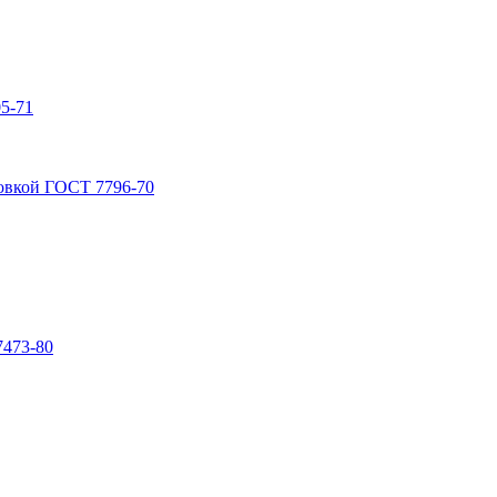
5-71
овкой ГОСТ 7796-70
7473-80