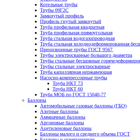
Котельные трубы
Трубы 09Г2С
Замкнутый профиль
Профиль гнутый замкнутый
Труба профильная квадратная
Труба профильная прямоугольная
Труба стальная водогазопроводная
Труба стальная холоднодеформированная бес
Прецизионные трубы ГОСТ 9567
Трубы электросварные большого диаметра
Трубы стальные бесшовные горячедеформиро
Трубы стальные электросварные
Труба капиллярная нержавеющая
Насосно-компрессорные трубы
Труба НКТ 73
Труба НКТ 60
Труба МОБ по ГОСТ 15040-77
Баллоны
Автомобильные газовые баллоны (ГБО)
Азотные баллоны
Аммиачные баллоны
Аргоновые баллоны
Ацетиленовые баллоны
Баллоны малого и среднего объема ГОСТ
Баллоны и огнетушители