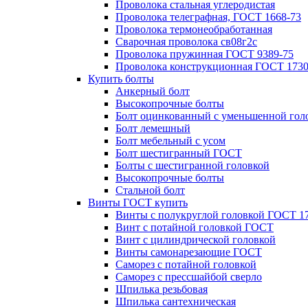
Проволока стальная углеродистая
Проволока телеграфная, ГОСТ 1668-73
Проволока термонеобработанная
Сварочная проволока св08г2с
Проволока пружинная ГОСТ 9389-75
Проволока конструкционная ГОСТ 1730
Купить болты
Анкерный болт
Высокопрочные болты
Болт оцинкованный с уменьшенной гол
Болт лемешный
Болт мебельный с усом
Болт шестигранный ГОСТ
Болты с шестигранной головкой
Высокопрочные болты
Стальной болт
Винты ГОСТ купить
Винты с полукруглой головкой ГОСТ 1
Винт с потайной головкой ГОСТ
Винт с цилиндрической головкой
Винты самонарезающие ГОСТ
Саморез с потайной головкой
Саморез с прессшайбой сверло
Шпилька резьбовая
Шпилька сантехническая