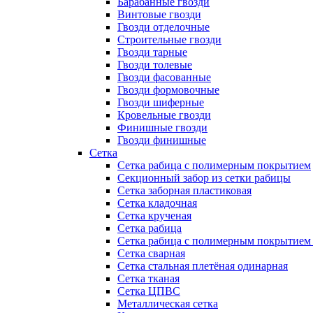
Барабанные гвозди
Винтовые гвозди
Гвозди отделочные
Строительные гвозди
Гвозди тарные
Гвозди толевые
Гвозди фасованные
Гвозди формовочные
Гвозди шиферные
Кровельные гвозди
Финишные гвозди
Гвозди финишные
Сетка
Сетка рабица с полимерным покрытием
Секционный забор из сетки рабицы
Сетка заборная пластиковая
Сетка кладочная
Сетка крученая
Сетка рабица
Сетка рабица с полимерным покрытием
Сетка сварная
Сетка стальная плетёная одинарная
Сетка тканая
Сетка ЦПВС
Металлическая сетка