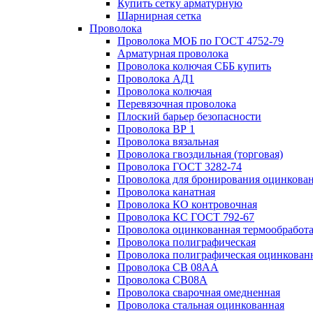
Купить сетку арматурную
Шарнирная сетка
Проволока
Проволока МОБ по ГОСТ 4752-79
Арматурная проволока
Проволока колючая СББ купить
Проволока АД1
Проволока колючая
Перевязочная проволока
Плоский барьер безопасности
Проволока ВР 1
Проволока вязальная
Проволока гвоздильная (торговая)
Проволока ГОСТ 3282-74
Проволока для бронирования оцинкова
Проволока канатная
Проволока КО контровочная
Проволока КС ГОСТ 792-67
Проволока оцинкованная термообработ
Проволока полиграфическая
Проволока полиграфическая оцинкован
Проволока СВ 08АА
Проволока СВ08А
Проволока сварочная омедненная
Проволока стальная оцинкованная