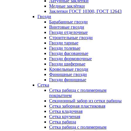
Латунные заклепки
Медные заклёпки
Заклепки ГОСТ 10300, ГОСТ 12643
Гвозди
Барабанные гвозди
Винтовые гвозди
Гвозди отделочные
Строительные гвозди
Гвозди тарные
Гвозди толевые
Гвозди фасованные
Гвозди формовочные
Гвозди шиферные
Кровельные гвозди
Финишные гвозди
Гвозди финишные
Сетка
Сетка рабица с полимерным
покрытием
Секционный забор из сетки рабицы
Сетка заборная пластиковая
Сетка кладочная
Сетка крученая
Сетка рабица
Сетка рабица с полимерным