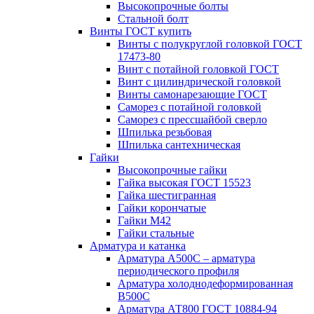
Высокопрочные болты
Стальной болт
Винты ГОСТ купить
Винты с полукруглой головкой ГОСТ
17473-80
Винт с потайной головкой ГОСТ
Винт с цилиндрической головкой
Винты самонарезающие ГОСТ
Саморез с потайной головкой
Саморез с прессшайбой сверло
Шпилька резьбовая
Шпилька сантехническая
Гайки
Высокопрочные гайки
Гайка высокая ГОСТ 15523
Гайка шестигранная
Гайки корончатые
Гайки М42
Гайки стальные
Арматура и катанка
Арматура А500С – арматура
периодического профиля
Арматура холоднодеформированная
В500С
Арматура АТ800 ГОСТ 10884-94