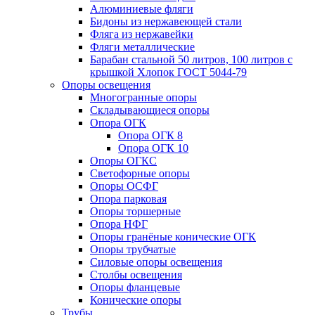
Алюминиевые фляги
Бидоны из нержавеющей стали
Фляга из нержавейки
Фляги металлические
Барабан стальной 50 литров, 100 литров с
крышкой Хлопок ГОСТ 5044-79
Опоры освещения
Многогранные опоры
Складывающиеся опоры
Опора ОГК
Опора ОГК 8
Опора ОГК 10
Опоры ОГКС
Светофорные опоры
Опоры ОСФГ
Опора парковая
Опоры торшерные
Опора НФГ
Опоры гранёные конические ОГК
Опоры трубчатые
Силовые опоры освещения
Столбы освещения
Опоры фланцевые
Конические опоры
Трубы