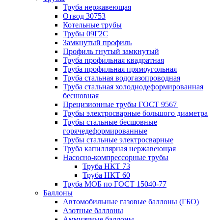
Труба нержавеющая
Отвод 30753
Котельные трубы
Трубы 09Г2С
Замкнутый профиль
Профиль гнутый замкнутый
Труба профильная квадратная
Труба профильная прямоугольная
Труба стальная водогазопроводная
Труба стальная холоднодеформированная
бесшовная
Прецизионные трубы ГОСТ 9567
Трубы электросварные большого диаметра
Трубы стальные бесшовные
горячедеформированные
Трубы стальные электросварные
Труба капиллярная нержавеющая
Насосно-компрессорные трубы
Труба НКТ 73
Труба НКТ 60
Труба МОБ по ГОСТ 15040-77
Баллоны
Автомобильные газовые баллоны (ГБО)
Азотные баллоны
Аммиачные баллоны