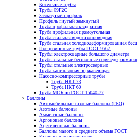
Котельные трубы
Трубы 09Г2С
Замкнутый профиль
Профиль гнутый замкнутый
Труба профильная квадратная
Труба профильная прямоугольная
Труба стальная водогазопроводная
Труба стальная холоднодеформированная бес
Прецизионные трубы ГОСТ 9567
Трубы электросварные большого диаметра
Трубы стальные бесшовные горячедеформиро
Трубы стальные электросварные
Труба капиллярная нержавеющая
Насосно-компрессорные трубы
Труба НКТ 73
Труба НКТ 60
Труба МОБ по ГОСТ 15040-77
Баллоны
Автомобильные газовые баллоны (ГБО)
Азотные баллоны
Аммиачные баллоны
Аргоновые баллоны
Ацетиленовые баллоны
Баллоны малого и среднего объема ГОСТ
Баллоны и огнетушители