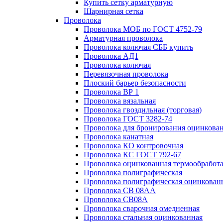
Купить сетку арматурную
Шарнирная сетка
Проволока
Проволока МОБ по ГОСТ 4752-79
Арматурная проволока
Проволока колючая СББ купить
Проволока АД1
Проволока колючая
Перевязочная проволока
Плоский барьер безопасности
Проволока ВР 1
Проволока вязальная
Проволока гвоздильная (торговая)
Проволока ГОСТ 3282-74
Проволока для бронирования оцинкова
Проволока канатная
Проволока КО контровочная
Проволока КС ГОСТ 792-67
Проволока оцинкованная термообработ
Проволока полиграфическая
Проволока полиграфическая оцинкован
Проволока СВ 08АА
Проволока СВ08А
Проволока сварочная омедненная
Проволока стальная оцинкованная