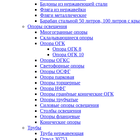
Бидоны из нержавеющей стали
Фляга из нержавейки
Фляги металлические
Барабан стальной 50 литров, 100 литров с к
Опоры освещения
Многогранные опоры
Складывающиеся опоры
Опора ОГК
Опора ОГК 8
Опора ОГК 10
Опоры ОГКС
Светофорные опоры
Опоры ОСФГ
Опора парковая
Опоры торшерные
Опора НФГ
Опоры гранёные конические ОГК
Опоры трубчатые
Силовые опоры освещения
Столбы освещения
Опоры фланцевые
Конические опоры
Трубы
Труба нержавеющая
Отвод 30753