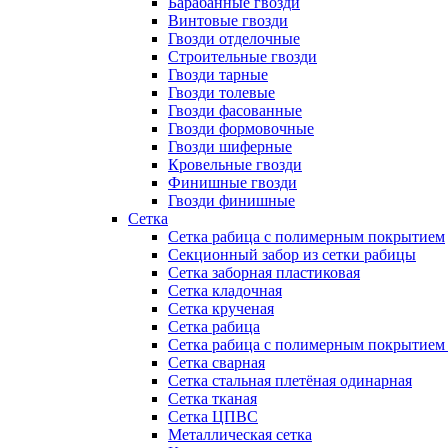
Барабанные гвозди
Винтовые гвозди
Гвозди отделочные
Строительные гвозди
Гвозди тарные
Гвозди толевые
Гвозди фасованные
Гвозди формовочные
Гвозди шиферные
Кровельные гвозди
Финишные гвозди
Гвозди финишные
Сетка
Сетка рабица с полимерным покрытием
Секционный забор из сетки рабицы
Сетка заборная пластиковая
Сетка кладочная
Сетка крученая
Сетка рабица
Сетка рабица с полимерным покрытием
Сетка сварная
Сетка стальная плетёная одинарная
Сетка тканая
Сетка ЦПВС
Металлическая сетка