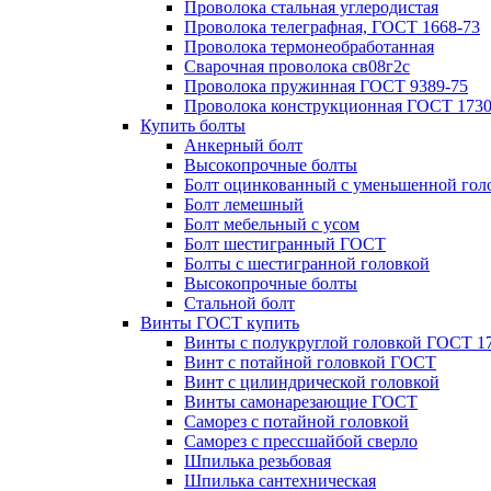
Проволока стальная углеродистая
Проволока телеграфная, ГОСТ 1668-73
Проволока термонеобработанная
Сварочная проволока св08г2с
Проволока пружинная ГОСТ 9389-75
Проволока конструкционная ГОСТ 1730
Купить болты
Анкерный болт
Высокопрочные болты
Болт оцинкованный с уменьшенной гол
Болт лемешный
Болт мебельный с усом
Болт шестигранный ГОСТ
Болты с шестигранной головкой
Высокопрочные болты
Стальной болт
Винты ГОСТ купить
Винты с полукруглой головкой ГОСТ 1
Винт с потайной головкой ГОСТ
Винт с цилиндрической головкой
Винты самонарезающие ГОСТ
Саморез с потайной головкой
Саморез с прессшайбой сверло
Шпилька резьбовая
Шпилька сантехническая