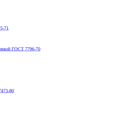
5-71
овкой ГОСТ 7796-70
7473-80