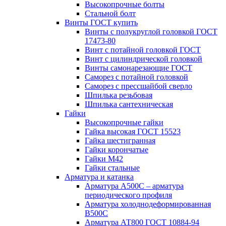
Высокопрочные болты
Стальной болт
Винты ГОСТ купить
Винты с полукруглой головкой ГОСТ
17473-80
Винт с потайной головкой ГОСТ
Винт с цилиндрической головкой
Винты самонарезающие ГОСТ
Саморез с потайной головкой
Саморез с прессшайбой сверло
Шпилька резьбовая
Шпилька сантехническая
Гайки
Высокопрочные гайки
Гайка высокая ГОСТ 15523
Гайка шестигранная
Гайки корончатые
Гайки М42
Гайки стальные
Арматура и катанка
Арматура А500С – арматура
периодического профиля
Арматура холоднодеформированная
В500С
Арматура АТ800 ГОСТ 10884-94