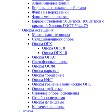
Алюминиевые фляги
Бидоны из нержавеющей стали
Фляга из нержавейки
Фляги металлические
Барабан стальной 50 литров, 100 литров с
крышкой Хлопок ГОСТ 5044-79
Опоры освещения
Многогранные опоры
Складывающиеся опоры
Опора ОГК
Опора ОГК 8
Опора ОГК 10
Опоры ОГКС
Светофорные опоры
Опоры ОСФГ
Опора парковая
Опоры торшерные
Опора НФГ
Опоры гранёные конические ОГК
Опоры трубчатые
Силовые опоры освещения
Столбы освещения
Опоры фланцевые
Конические опоры
Трубы