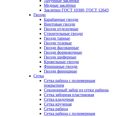
Латунные заклепки
Медные заклёпки
Заклепки ГОСТ 10300, ГОСТ 12643
Гвозди
Барабанные гвозди
Винтовые гвозди
Гвозди отделочные
Строительные гвозди
Гвозди тарные
Гвозди толевые
Гвозди фасованные
Гвозди формовочные
Гвозди шиферные
Кровельные гвозди
Финишные гвозди
Гвозди финишные
Сетка
Сетка рабица с полимерным
покрытием
Секционный забор из сетки рабицы
Сетка заборная пластиковая
Сетка кладочная
Сетка крученая
Сетка рабица
Сетка рабица с полимерным