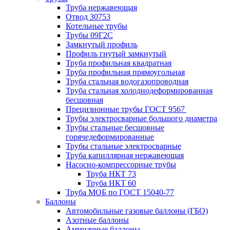
Труба нержавеющая
Отвод 30753
Котельные трубы
Трубы 09Г2С
Замкнутый профиль
Профиль гнутый замкнутый
Труба профильная квадратная
Труба профильная прямоугольная
Труба стальная водогазопроводная
Труба стальная холоднодеформированная
бесшовная
Прецизионные трубы ГОСТ 9567
Трубы электросварные большого диаметра
Трубы стальные бесшовные
горячедеформированные
Трубы стальные электросварные
Труба капиллярная нержавеющая
Насосно-компрессорные трубы
Труба НКТ 73
Труба НКТ 60
Труба МОБ по ГОСТ 15040-77
Баллоны
Автомобильные газовые баллоны (ГБО)
Азотные баллоны
Аммиачные баллоны