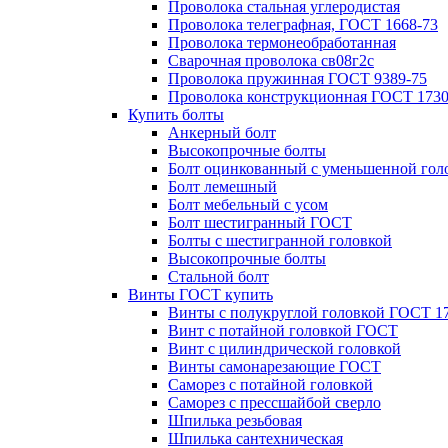
Проволока стальная углеродистая
Проволока телеграфная, ГОСТ 1668-73
Проволока термонеобработанная
Сварочная проволока св08г2с
Проволока пружинная ГОСТ 9389-75
Проволока конструкционная ГОСТ 1730
Купить болты
Анкерный болт
Высокопрочные болты
Болт оцинкованный с уменьшенной гол
Болт лемешный
Болт мебельный с усом
Болт шестигранный ГОСТ
Болты с шестигранной головкой
Высокопрочные болты
Стальной болт
Винты ГОСТ купить
Винты с полукруглой головкой ГОСТ 1
Винт с потайной головкой ГОСТ
Винт с цилиндрической головкой
Винты самонарезающие ГОСТ
Саморез с потайной головкой
Саморез с прессшайбой сверло
Шпилька резьбовая
Шпилька сантехническая