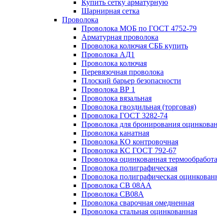
Купить сетку арматурную
Шарнирная сетка
Проволока
Проволока МОБ по ГОСТ 4752-79
Арматурная проволока
Проволока колючая СББ купить
Проволока АД1
Проволока колючая
Перевязочная проволока
Плоский барьер безопасности
Проволока ВР 1
Проволока вязальная
Проволока гвоздильная (торговая)
Проволока ГОСТ 3282-74
Проволока для бронирования оцинкова
Проволока канатная
Проволока КО контровочная
Проволока КС ГОСТ 792-67
Проволока оцинкованная термообработ
Проволока полиграфическая
Проволока полиграфическая оцинкован
Проволока СВ 08АА
Проволока СВ08А
Проволока сварочная омедненная
Проволока стальная оцинкованная