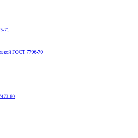
5-71
овкой ГОСТ 7796-70
7473-80