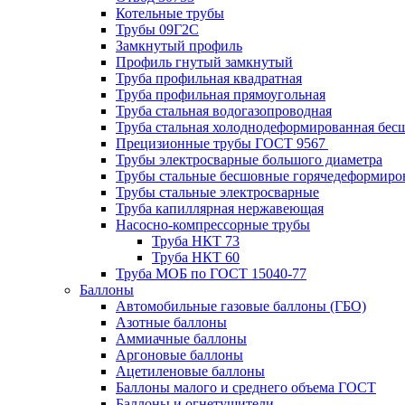
Котельные трубы
Трубы 09Г2С
Замкнутый профиль
Профиль гнутый замкнутый
Труба профильная квадратная
Труба профильная прямоугольная
Труба стальная водогазопроводная
Труба стальная холоднодеформированная бес
Прецизионные трубы ГОСТ 9567
Трубы электросварные большого диаметра
Трубы стальные бесшовные горячедеформиро
Трубы стальные электросварные
Труба капиллярная нержавеющая
Насосно-компрессорные трубы
Труба НКТ 73
Труба НКТ 60
Труба МОБ по ГОСТ 15040-77
Баллоны
Автомобильные газовые баллоны (ГБО)
Азотные баллоны
Аммиачные баллоны
Аргоновые баллоны
Ацетиленовые баллоны
Баллоны малого и среднего объема ГОСТ
Баллоны и огнетушители