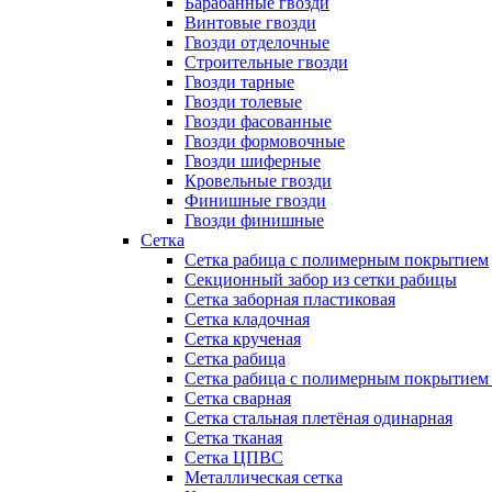
Барабанные гвозди
Винтовые гвозди
Гвозди отделочные
Строительные гвозди
Гвозди тарные
Гвозди толевые
Гвозди фасованные
Гвозди формовочные
Гвозди шиферные
Кровельные гвозди
Финишные гвозди
Гвозди финишные
Сетка
Сетка рабица с полимерным покрытием
Секционный забор из сетки рабицы
Сетка заборная пластиковая
Сетка кладочная
Сетка крученая
Сетка рабица
Сетка рабица с полимерным покрытием
Сетка сварная
Сетка стальная плетёная одинарная
Сетка тканая
Сетка ЦПВС
Металлическая сетка