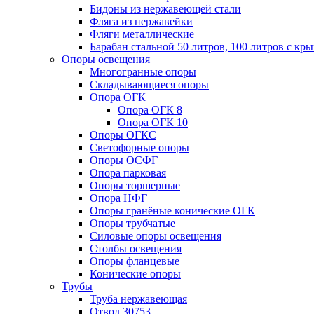
Бидоны из нержавеющей стали
Фляга из нержавейки
Фляги металлические
Барабан стальной 50 литров, 100 литров с к
Опоры освещения
Многогранные опоры
Складывающиеся опоры
Опора ОГК
Опора ОГК 8
Опора ОГК 10
Опоры ОГКС
Светофорные опоры
Опоры ОСФГ
Опора парковая
Опоры торшерные
Опора НФГ
Опоры гранёные конические ОГК
Опоры трубчатые
Силовые опоры освещения
Столбы освещения
Опоры фланцевые
Конические опоры
Трубы
Труба нержавеющая
Отвод 30753