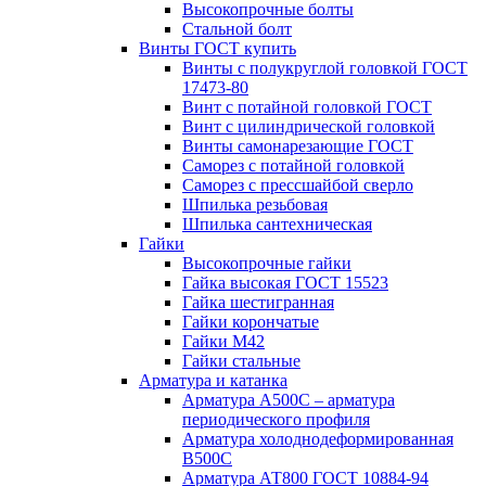
Высокопрочные болты
Стальной болт
Винты ГОСТ купить
Винты с полукруглой головкой ГОСТ
17473-80
Винт с потайной головкой ГОСТ
Винт с цилиндрической головкой
Винты самонарезающие ГОСТ
Саморез с потайной головкой
Саморез с прессшайбой сверло
Шпилька резьбовая
Шпилька сантехническая
Гайки
Высокопрочные гайки
Гайка высокая ГОСТ 15523
Гайка шестигранная
Гайки корончатые
Гайки М42
Гайки стальные
Арматура и катанка
Арматура А500С – арматура
периодического профиля
Арматура холоднодеформированная
В500С
Арматура АТ800 ГОСТ 10884-94