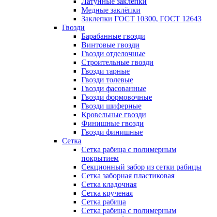
Латунные заклепки
Медные заклёпки
Заклепки ГОСТ 10300, ГОСТ 12643
Гвозди
Барабанные гвозди
Винтовые гвозди
Гвозди отделочные
Строительные гвозди
Гвозди тарные
Гвозди толевые
Гвозди фасованные
Гвозди формовочные
Гвозди шиферные
Кровельные гвозди
Финишные гвозди
Гвозди финишные
Сетка
Сетка рабица с полимерным
покрытием
Секционный забор из сетки рабицы
Сетка заборная пластиковая
Сетка кладочная
Сетка крученая
Сетка рабица
Сетка рабица с полимерным