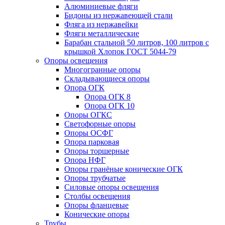
Алюминиевые фляги
Бидоны из нержавеющей стали
Фляга из нержавейки
Фляги металлические
Барабан стальной 50 литров, 100 литров с
крышкой Хлопок ГОСТ 5044-79
Опоры освещения
Многогранные опоры
Складывающиеся опоры
Опора ОГК
Опора ОГК 8
Опора ОГК 10
Опоры ОГКС
Светофорные опоры
Опоры ОСФГ
Опора парковая
Опоры торшерные
Опора НФГ
Опоры гранёные конические ОГК
Опоры трубчатые
Силовые опоры освещения
Столбы освещения
Опоры фланцевые
Конические опоры
Трубы