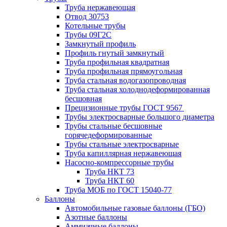
Труба нержавеющая
Отвод 30753
Котельные трубы
Трубы 09Г2С
Замкнутый профиль
Профиль гнутый замкнутый
Труба профильная квадратная
Труба профильная прямоугольная
Труба стальная водогазопроводная
Труба стальная холоднодеформированная
бесшовная
Прецизионные трубы ГОСТ 9567
Трубы электросварные большого диаметра
Трубы стальные бесшовные
горячедеформированные
Трубы стальные электросварные
Труба капиллярная нержавеющая
Насосно-компрессорные трубы
Труба НКТ 73
Труба НКТ 60
Труба МОБ по ГОСТ 15040-77
Баллоны
Автомобильные газовые баллоны (ГБО)
Азотные баллоны
Аммиачные баллоны