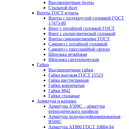
Высокопрочные болты
Стальной болт
Винты ГОСТ купить
Винты с полукруглой головкой ГОСТ
17473-80
Винт с потайной головкой ГОСТ
Винт с цилиндрической головкой
Винты самонарезающие ГОСТ
Саморез с потайной головкой
Саморез с прессшайбой сверло
Шпилька резьбовая
Шпилька сантехническая
Гайки
Высокопрочные гайки
Гайка высокая ГОСТ 15523
Гайка шестигранная
Гайки корончатые
Гайки М42
Гайки стальные
Арматура и катанка
Арматура А500С – арматура
периодического профиля
Арматура холоднодеформированная
В500С
Арматура АТ800 ГОСТ 10884-94