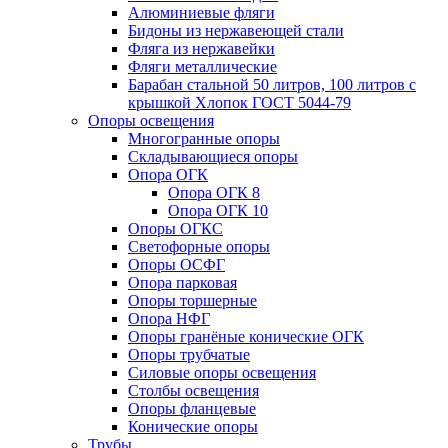
Алюминиевые фляги
Бидоны из нержавеющей стали
Фляга из нержавейки
Фляги металлические
Барабан стальной 50 литров, 100 литров с
крышкой Хлопок ГОСТ 5044-79
Опоры освещения
Многогранные опоры
Складывающиеся опоры
Опора ОГК
Опора ОГК 8
Опора ОГК 10
Опоры ОГКС
Светофорные опоры
Опоры ОСФГ
Опора парковая
Опоры торшерные
Опора НФГ
Опоры гранёные конические ОГК
Опоры трубчатые
Силовые опоры освещения
Столбы освещения
Опоры фланцевые
Конические опоры
Трубы