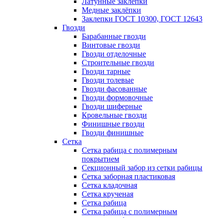
Латунные заклепки
Медные заклёпки
Заклепки ГОСТ 10300, ГОСТ 12643
Гвозди
Барабанные гвозди
Винтовые гвозди
Гвозди отделочные
Строительные гвозди
Гвозди тарные
Гвозди толевые
Гвозди фасованные
Гвозди формовочные
Гвозди шиферные
Кровельные гвозди
Финишные гвозди
Гвозди финишные
Сетка
Сетка рабица с полимерным
покрытием
Секционный забор из сетки рабицы
Сетка заборная пластиковая
Сетка кладочная
Сетка крученая
Сетка рабица
Сетка рабица с полимерным