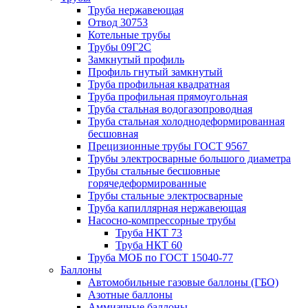
Труба нержавеющая
Отвод 30753
Котельные трубы
Трубы 09Г2С
Замкнутый профиль
Профиль гнутый замкнутый
Труба профильная квадратная
Труба профильная прямоугольная
Труба стальная водогазопроводная
Труба стальная холоднодеформированная
бесшовная
Прецизионные трубы ГОСТ 9567
Трубы электросварные большого диаметра
Трубы стальные бесшовные
горячедеформированные
Трубы стальные электросварные
Труба капиллярная нержавеющая
Насосно-компрессорные трубы
Труба НКТ 73
Труба НКТ 60
Труба МОБ по ГОСТ 15040-77
Баллоны
Автомобильные газовые баллоны (ГБО)
Азотные баллоны
Аммиачные баллоны