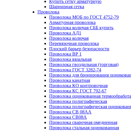
Купить сетку арматурную
Шарнирная сетка
Проволока
Проволока МОБ по ГОСТ 4752-79
Арматурная проволока
Проволока колючая СББ купить
Проволока АД1
Проволока колючая
Перевязочная проволока
Плоский барьер безопасности
Проволока ВР 1
Проволока вязальная
Проволока гвоздильная (торговая)
Проволока ГОСТ 3282-74
Проволока для бронирования оцинкова
Проволока канатная
Проволока КО контровочная
Проволока КС ГОСТ 792-67
Проволока оцинкованная термообработ
Проволока полиграфическая
Проволока полиграфическая оцинкован
Проволока СВ 08АА
Проволока СВ08А
Проволока сварочная омедненная
Проволока стальная оцинкованная