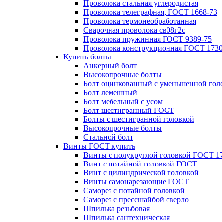
Проволока стальная углеродистая
Проволока телеграфная, ГОСТ 1668-73
Проволока термонеобработанная
Сварочная проволока св08г2с
Проволока пружинная ГОСТ 9389-75
Проволока конструкционная ГОСТ 1730
Купить болты
Анкерный болт
Высокопрочные болты
Болт оцинкованный с уменьшенной гол
Болт лемешный
Болт мебельный с усом
Болт шестигранный ГОСТ
Болты с шестигранной головкой
Высокопрочные болты
Стальной болт
Винты ГОСТ купить
Винты с полукруглой головкой ГОСТ 1
Винт с потайной головкой ГОСТ
Винт с цилиндрической головкой
Винты самонарезающие ГОСТ
Саморез с потайной головкой
Саморез с прессшайбой сверло
Шпилька резьбовая
Шпилька сантехническая