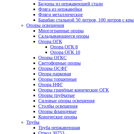
Бидоны из нержавеющей стали
Фляга из нержавейки
Фляги металлические
Барабан стальной 50 литров, 100 литров с к
Опоры освещения
Многогранные опоры
Складывающиеся опоры
Опора ОГК
Опора ОГК 8
Опора ОГК 10
Опоры ОГКС
Светофорные опоры
Опоры ОСФГ
Опора парковая
Опоры торшерные
Опора НФГ
Опоры гранёные конические ОГК
Опоры трубчатые
Силовые опоры освещения
Столбы освещения
Опоры фланцевые
Конические опоры
Трубы
Труба нержавеющая
Отвод 30753