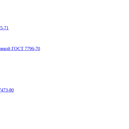
5-71
овкой ГОСТ 7796-70
7473-80