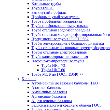
Котельные трубы
Трубы 09Г2С
Замкнутый профиль
Профиль гнутый замкнутый
Труба профильная квадратная
Труба профильная прямоугольная
Труба стальная водогазопроводная
Труба стальная холоднодеформированная бес
Прецизионные трубы ГОСТ 9567
Трубы электросварные большого диаметра
Трубы стальные бесшовные горячедеформиро
Трубы стальные электросварные
Труба капиллярная нержавеющая
Насосно-компрессорные трубы
Труба НКТ 73
Труба НКТ 60
Труба МОБ по ГОСТ 15040-77
Баллоны
Автомобильные газовые баллоны (ГБО)
Азотные баллоны
Аммиачные баллоны
Аргоновые баллоны
Ацетиленовые баллоны
Баллоны малого и среднего объема ГОСТ
Баллоны и огнетушители