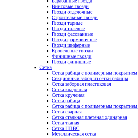
Барабанные гвозди
Винтовые гвозди
Гвозди отделочные
Строительные гвозди
Гвозди тарные
Гвозди толевые
Гвозди фасованные
Гвозди формовочные
Гвозди шиферные
Кровельные гвозди
Финишные гвозди
Гвозди финишные
Сетка
Сетка рабица с полимерным покрытием
Секционный забор из сетки рабицы
Сетка заборная пластиковая
Сетка кладочная
Сетка крученая
Сетка рабица
Сетка рабица с полимерным покрытием
Сетка сварная
Сетка стальная плетёная одинарная
Сетка тканая
Сетка ЦПВС
Металлическая сетка