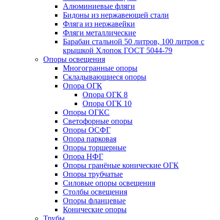
Алюминиевые фляги
Бидоны из нержавеющей стали
Фляга из нержавейки
Фляги металлические
Барабан стальной 50 литров, 100 литров с
крышкой Хлопок ГОСТ 5044-79
Опоры освещения
Многогранные опоры
Складывающиеся опоры
Опора ОГК
Опора ОГК 8
Опора ОГК 10
Опоры ОГКС
Светофорные опоры
Опоры ОСФГ
Опора парковая
Опоры торшерные
Опора НФГ
Опоры гранёные конические ОГК
Опоры трубчатые
Силовые опоры освещения
Столбы освещения
Опоры фланцевые
Конические опоры
Трубы