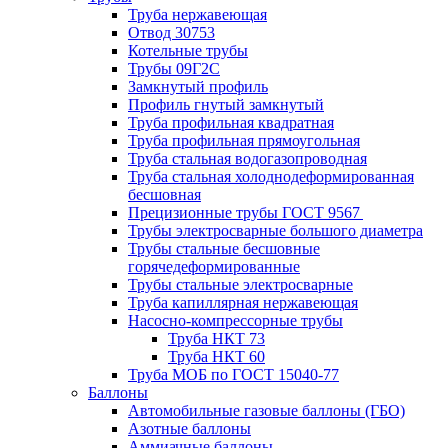
Труба нержавеющая
Отвод 30753
Котельные трубы
Трубы 09Г2С
Замкнутый профиль
Профиль гнутый замкнутый
Труба профильная квадратная
Труба профильная прямоугольная
Труба стальная водогазопроводная
Труба стальная холоднодеформированная
бесшовная
Прецизионные трубы ГОСТ 9567
Трубы электросварные большого диаметра
Трубы стальные бесшовные
горячедеформированные
Трубы стальные электросварные
Труба капиллярная нержавеющая
Насосно-компрессорные трубы
Труба НКТ 73
Труба НКТ 60
Труба МОБ по ГОСТ 15040-77
Баллоны
Автомобильные газовые баллоны (ГБО)
Азотные баллоны
Аммиачные баллоны