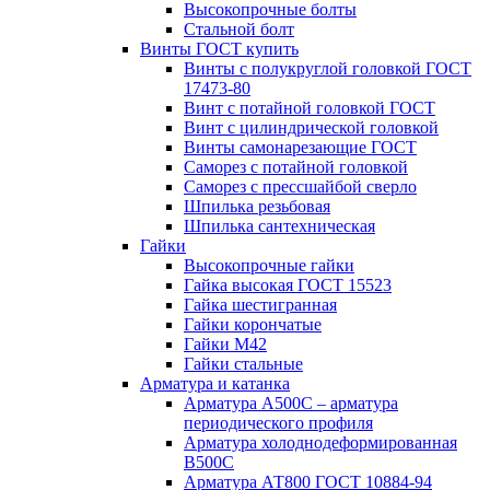
Высокопрочные болты
Стальной болт
Винты ГОСТ купить
Винты с полукруглой головкой ГОСТ
17473-80
Винт с потайной головкой ГОСТ
Винт с цилиндрической головкой
Винты самонарезающие ГОСТ
Саморез с потайной головкой
Саморез с прессшайбой сверло
Шпилька резьбовая
Шпилька сантехническая
Гайки
Высокопрочные гайки
Гайка высокая ГОСТ 15523
Гайка шестигранная
Гайки корончатые
Гайки М42
Гайки стальные
Арматура и катанка
Арматура А500С – арматура
периодического профиля
Арматура холоднодеформированная
В500С
Арматура АТ800 ГОСТ 10884-94