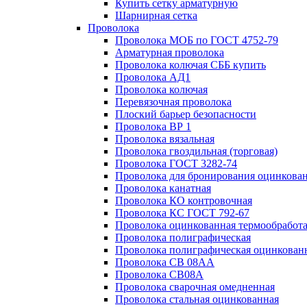
Купить сетку арматурную
Шарнирная сетка
Проволока
Проволока МОБ по ГОСТ 4752-79
Арматурная проволока
Проволока колючая СББ купить
Проволока АД1
Проволока колючая
Перевязочная проволока
Плоский барьер безопасности
Проволока ВР 1
Проволока вязальная
Проволока гвоздильная (торговая)
Проволока ГОСТ 3282-74
Проволока для бронирования оцинкова
Проволока канатная
Проволока КО контровочная
Проволока КС ГОСТ 792-67
Проволока оцинкованная термообработ
Проволока полиграфическая
Проволока полиграфическая оцинкован
Проволока СВ 08АА
Проволока СВ08А
Проволока сварочная омедненная
Проволока стальная оцинкованная