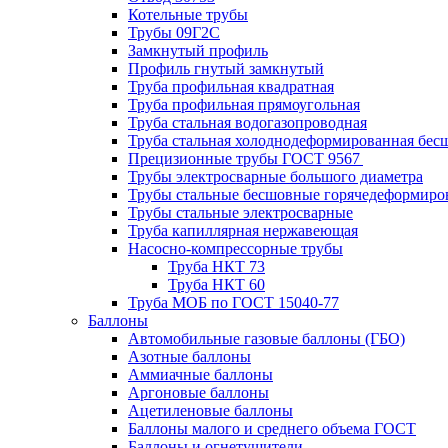
Котельные трубы
Трубы 09Г2С
Замкнутый профиль
Профиль гнутый замкнутый
Труба профильная квадратная
Труба профильная прямоугольная
Труба стальная водогазопроводная
Труба стальная холоднодеформированная бес
Прецизионные трубы ГОСТ 9567
Трубы электросварные большого диаметра
Трубы стальные бесшовные горячедеформиро
Трубы стальные электросварные
Труба капиллярная нержавеющая
Насосно-компрессорные трубы
Труба НКТ 73
Труба НКТ 60
Труба МОБ по ГОСТ 15040-77
Баллоны
Автомобильные газовые баллоны (ГБО)
Азотные баллоны
Аммиачные баллоны
Аргоновые баллоны
Ацетиленовые баллоны
Баллоны малого и среднего объема ГОСТ
Баллоны и огнетушители