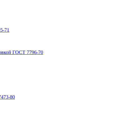
5-71
овкой ГОСТ 7796-70
7473-80