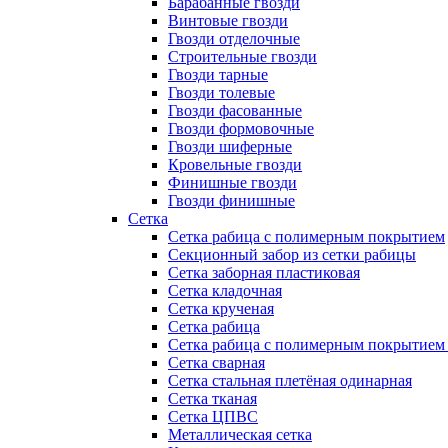
Барабанные гвозди
Винтовые гвозди
Гвозди отделочные
Строительные гвозди
Гвозди тарные
Гвозди толевые
Гвозди фасованные
Гвозди формовочные
Гвозди шиферные
Кровельные гвозди
Финишные гвозди
Гвозди финишные
Сетка
Сетка рабица с полимерным покрытием
Секционный забор из сетки рабицы
Сетка заборная пластиковая
Сетка кладочная
Сетка крученая
Сетка рабица
Сетка рабица с полимерным покрытием
Сетка сварная
Сетка стальная плетёная одинарная
Сетка тканая
Сетка ЦПВС
Металлическая сетка