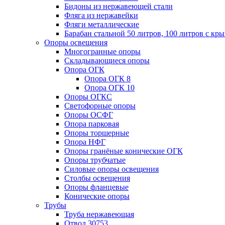
Бидоны из нержавеющей стали
Фляга из нержавейки
Фляги металлические
Барабан стальной 50 литров, 100 литров с к
Опоры освещения
Многогранные опоры
Складывающиеся опоры
Опора ОГК
Опора ОГК 8
Опора ОГК 10
Опоры ОГКС
Светофорные опоры
Опоры ОСФГ
Опора парковая
Опоры торшерные
Опора НФГ
Опоры гранёные конические ОГК
Опоры трубчатые
Силовые опоры освещения
Столбы освещения
Опоры фланцевые
Конические опоры
Трубы
Труба нержавеющая
Отвод 30753