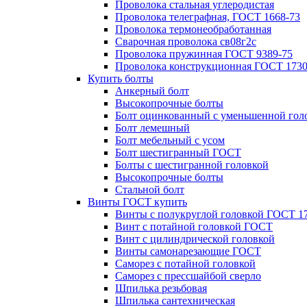
Проволока стальная углеродистая
Проволока телеграфная, ГОСТ 1668-73
Проволока термонеобработанная
Сварочная проволока св08г2с
Проволока пружинная ГОСТ 9389-75
Проволока конструкционная ГОСТ 1730
Купить болты
Анкерный болт
Высокопрочные болты
Болт оцинкованный с уменьшенной гол
Болт лемешный
Болт мебельный с усом
Болт шестигранный ГОСТ
Болты с шестигранной головкой
Высокопрочные болты
Стальной болт
Винты ГОСТ купить
Винты с полукруглой головкой ГОСТ 1
Винт с потайной головкой ГОСТ
Винт с цилиндрической головкой
Винты самонарезающие ГОСТ
Саморез с потайной головкой
Саморез с прессшайбой сверло
Шпилька резьбовая
Шпилька сантехническая