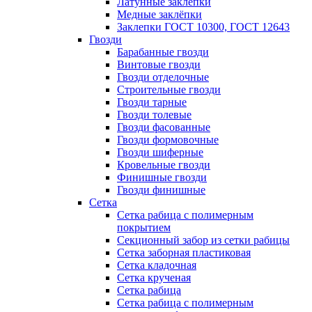
Латунные заклепки
Медные заклёпки
Заклепки ГОСТ 10300, ГОСТ 12643
Гвозди
Барабанные гвозди
Винтовые гвозди
Гвозди отделочные
Строительные гвозди
Гвозди тарные
Гвозди толевые
Гвозди фасованные
Гвозди формовочные
Гвозди шиферные
Кровельные гвозди
Финишные гвозди
Гвозди финишные
Сетка
Сетка рабица с полимерным
покрытием
Секционный забор из сетки рабицы
Сетка заборная пластиковая
Сетка кладочная
Сетка крученая
Сетка рабица
Сетка рабица с полимерным