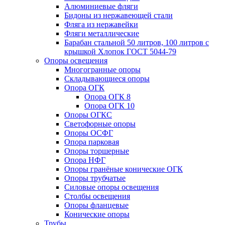
Алюминиевые фляги
Бидоны из нержавеющей стали
Фляга из нержавейки
Фляги металлические
Барабан стальной 50 литров, 100 литров с
крышкой Хлопок ГОСТ 5044-79
Опоры освещения
Многогранные опоры
Складывающиеся опоры
Опора ОГК
Опора ОГК 8
Опора ОГК 10
Опоры ОГКС
Светофорные опоры
Опоры ОСФГ
Опора парковая
Опоры торшерные
Опора НФГ
Опоры гранёные конические ОГК
Опоры трубчатые
Силовые опоры освещения
Столбы освещения
Опоры фланцевые
Конические опоры
Трубы