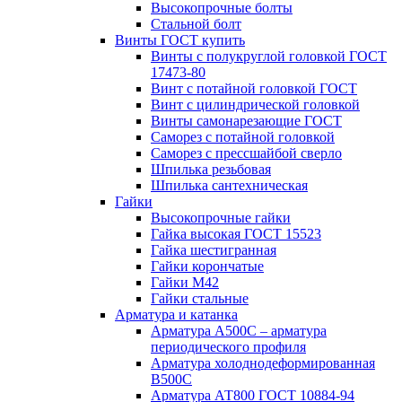
Высокопрочные болты
Стальной болт
Винты ГОСТ купить
Винты с полукруглой головкой ГОСТ
17473-80
Винт с потайной головкой ГОСТ
Винт с цилиндрической головкой
Винты самонарезающие ГОСТ
Саморез с потайной головкой
Саморез с прессшайбой сверло
Шпилька резьбовая
Шпилька сантехническая
Гайки
Высокопрочные гайки
Гайка высокая ГОСТ 15523
Гайка шестигранная
Гайки корончатые
Гайки М42
Гайки стальные
Арматура и катанка
Арматура А500С – арматура
периодического профиля
Арматура холоднодеформированная
В500С
Арматура АТ800 ГОСТ 10884-94