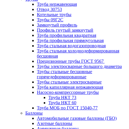
Труба нержавеющая
Отвод 30753
Котельные трубы
Трубы 09Г2С
Замкнутый профиль
Профиль гнутый замкнутый
Труба профильная квадратная
Труба профильная прямоугольная
Труба стальная водогазопроводная
Труба стальная холоднодеформированная
бесшовная
Прецизионные трубы ГОСТ 9567
Трубы электросварные большого диаметра
Трубы стальные бесшовные
горячедеформированные
Трубы стальные электросварные
Труба капиллярная нержавеющая
Насосно-компрессорные трубы
Труба НКТ 73
Труба НКТ 60
Труба МОБ по ГОСТ 15040-77
Баллоны
Автомобильные газовые баллоны (ГБО)
Азотные баллоны
Аммиачные баллоны