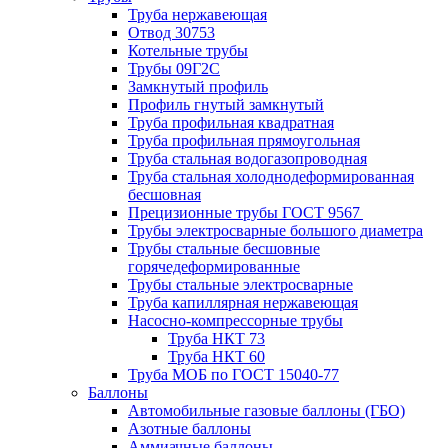
Труба нержавеющая
Отвод 30753
Котельные трубы
Трубы 09Г2С
Замкнутый профиль
Профиль гнутый замкнутый
Труба профильная квадратная
Труба профильная прямоугольная
Труба стальная водогазопроводная
Труба стальная холоднодеформированная
бесшовная
Прецизионные трубы ГОСТ 9567
Трубы электросварные большого диаметра
Трубы стальные бесшовные
горячедеформированные
Трубы стальные электросварные
Труба капиллярная нержавеющая
Насосно-компрессорные трубы
Труба НКТ 73
Труба НКТ 60
Труба МОБ по ГОСТ 15040-77
Баллоны
Автомобильные газовые баллоны (ГБО)
Азотные баллоны
Аммиачные баллоны