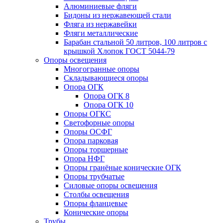
Алюминиевые фляги
Бидоны из нержавеющей стали
Фляга из нержавейки
Фляги металлические
Барабан стальной 50 литров, 100 литров с
крышкой Хлопок ГОСТ 5044-79
Опоры освещения
Многогранные опоры
Складывающиеся опоры
Опора ОГК
Опора ОГК 8
Опора ОГК 10
Опоры ОГКС
Светофорные опоры
Опоры ОСФГ
Опора парковая
Опоры торшерные
Опора НФГ
Опоры гранёные конические ОГК
Опоры трубчатые
Силовые опоры освещения
Столбы освещения
Опоры фланцевые
Конические опоры
Трубы