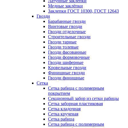
Латунные заклепки
Медные заклёпки
Заклепки ГОСТ 10300, ГОСТ 12643
Гвозди
Барабанные гвозди
Винтовые гвозди
Гвозди отделочные
Строительные гвозди
Гвозди тарные
Гвозди толевые
Гвозди фасованные
Гвозди формовочные
Гвозди шиферные
Кровельные гвозди
Финишные гвозди
Гвозди финишные
Сетка
Сетка рабица с полимерным
покрытием
Секционный забор из сетки рабицы
Сетка заборная пластиковая
Сетка кладочная
Сетка крученая
Сетка рабица
Сетка рабица с полимерным