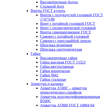
Высокопрочные болты
Стальной болт
Винты ГОСТ купить
Винты с полукруглой головкой ГОСТ
17473-80
Винт с потайной головкой ГОСТ
Винт с цилиндрической головкой
Винты самонарезающие ГОСТ
Саморез с потайной головкой
Саморез с прессшайбой сверло
Шпилька резьбовая
Шпилька сантехническая
Гайки
Высокопрочные гайки
Гайка высокая ГОСТ 15523
Гайка шестигранная
Гайки корончатые
Гайки М42
Гайки стальные
Арматура и катанка
Арматура А500С – арматура
периодического профиля
Арматура холоднодеформированная
В500С
Арматура АТ800 ГОСТ 10884-94