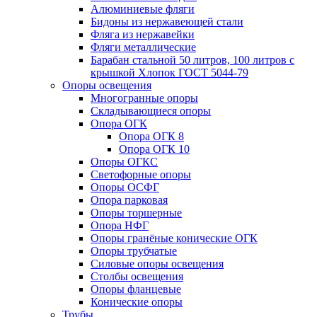
Алюминиевые фляги
Бидоны из нержавеющей стали
Фляга из нержавейки
Фляги металлические
Барабан стальной 50 литров, 100 литров с
крышкой Хлопок ГОСТ 5044-79
Опоры освещения
Многогранные опоры
Складывающиеся опоры
Опора ОГК
Опора ОГК 8
Опора ОГК 10
Опоры ОГКС
Светофорные опоры
Опоры ОСФГ
Опора парковая
Опоры торшерные
Опора НФГ
Опоры гранёные конические ОГК
Опоры трубчатые
Силовые опоры освещения
Столбы освещения
Опоры фланцевые
Конические опоры
Трубы