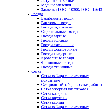
Латунные заклепки
Медные заклёпки
Заклепки ГОСТ 10300, ГОСТ 12643
Гвозди
Барабанные гвозди
Винтовые гвозди
Гвозди отделочные
Строительные гвозди
Гвозди тарные
Гвозди толевые
Гвозди фасованные
Гвозди формовочные
Гвозди шиферные
Кровельные гвозди
Финишные гвозди
Гвозди финишные
Сетка
Сетка рабица с полимерным
покрытием
Секционный забор из сетки рабицы
Сетка заборная пластиковая
Сетка кладочная
Сетка крученая
Сетка рабица
Сетка рабица с полимерным