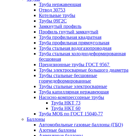
Труба нержавеющая
Отвод 30753
Котельные трубы
Трубы 09Г2С
Замкнутый профиль
Профиль гнутый замкнутый
Труба профильная квадратная
Труба профильная прямоугольная
Труба стальная водогазопроводная
Труба стальная холоднодеформированная
бесшовная
Прецизионные трубы ГОСТ 9567
Трубы электросварные большого диаметра
Трубы стальные бесшовные
горячедеформированные
Трубы стальные электросварные
Труба капиллярная нержавеющая
Насосно-компрессорные трубы
Труба НКТ 73
Труба НКТ 60
Труба МОБ по ГОСТ 15040-77
Баллоны
Автомобильные газовые баллоны (ГБО)
Азотные баллоны
Аммиачные баллоны