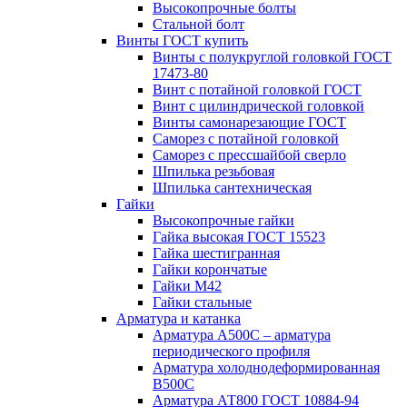
Высокопрочные болты
Стальной болт
Винты ГОСТ купить
Винты с полукруглой головкой ГОСТ
17473-80
Винт с потайной головкой ГОСТ
Винт с цилиндрической головкой
Винты самонарезающие ГОСТ
Саморез с потайной головкой
Саморез с прессшайбой сверло
Шпилька резьбовая
Шпилька сантехническая
Гайки
Высокопрочные гайки
Гайка высокая ГОСТ 15523
Гайка шестигранная
Гайки корончатые
Гайки М42
Гайки стальные
Арматура и катанка
Арматура А500С – арматура
периодического профиля
Арматура холоднодеформированная
В500С
Арматура АТ800 ГОСТ 10884-94