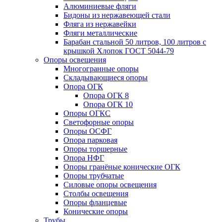
Алюминиевые фляги
Бидоны из нержавеющей стали
Фляга из нержавейки
Фляги металлические
Барабан стальной 50 литров, 100 литров с
крышкой Хлопок ГОСТ 5044-79
Опоры освещения
Многогранные опоры
Складывающиеся опоры
Опора ОГК
Опора ОГК 8
Опора ОГК 10
Опоры ОГКС
Светофорные опоры
Опоры ОСФГ
Опора парковая
Опоры торшерные
Опора НФГ
Опоры гранёные конические ОГК
Опоры трубчатые
Силовые опоры освещения
Столбы освещения
Опоры фланцевые
Конические опоры
Трубы