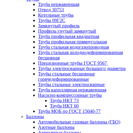
Труба нержавеющая
Отвод 30753
Котельные трубы
Трубы 09Г2С
Замкнутый профиль
Профиль гнутый замкнутый
Труба профильная квадратная
Труба профильная прямоугольная
Труба стальная водогазопроводная
Труба стальная холоднодеформированная
бесшовная
Прецизионные трубы ГОСТ 9567
Трубы электросварные большого диаметра
Трубы стальные бесшовные
горячедеформированные
Трубы стальные электросварные
Труба капиллярная нержавеющая
Насосно-компрессорные трубы
Труба НКТ 73
Труба НКТ 60
Труба МОБ по ГОСТ 15040-77
Баллоны
Автомобильные газовые баллоны (ГБО)
Азотные баллоны
Аммиачные баллоны