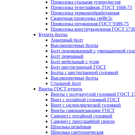
Проволока стальная углеродистая
Проволока телеграфная, ГОСТ 1668-73
Проволока термонеобработанная
Сварочная проволока св08г2с
Проволока пружинная ГОСТ 9389-75
Проволока конструкционная ГОСТ 1730
Купить болты
Анкерный болт
Высокопрочные болты
Болт оцинкованный с уменьшенной гол
Болт лемешный
Болт мебельный с усом
Болт шестигранный ГОСТ
Болты с шестигранной головкой
Высокопрочные болты
Стальной болт
Винты ГОСТ купить
Винты с полукруглой головкой ГОСТ 1
Винт с потайной головкой ГОСТ
Винт с цилиндрической головкой
Винты самонарезающие ГОСТ
Саморез с потайной головкой
Саморез с прессшайбой сверло
Шпилька резьбовая
Шпилька сантехническая