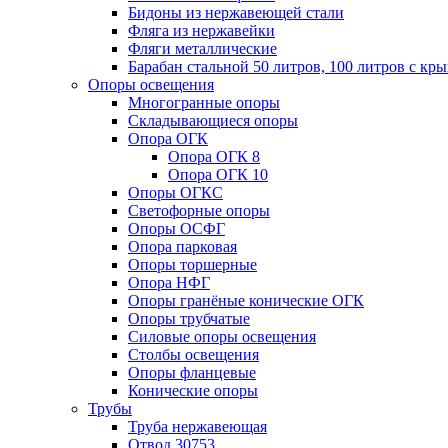
Бидоны из нержавеющей стали
Фляга из нержавейки
Фляги металлические
Барабан стальной 50 литров, 100 литров с к
Опоры освещения
Многогранные опоры
Складывающиеся опоры
Опора ОГК
Опора ОГК 8
Опора ОГК 10
Опоры ОГКС
Светофорные опоры
Опоры ОСФГ
Опора парковая
Опоры торшерные
Опора НФГ
Опоры гранёные конические ОГК
Опоры трубчатые
Силовые опоры освещения
Столбы освещения
Опоры фланцевые
Конические опоры
Трубы
Труба нержавеющая
Отвод 30753