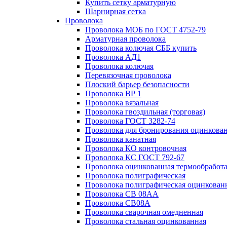
Купить сетку арматурную
Шарнирная сетка
Проволока
Проволока МОБ по ГОСТ 4752-79
Арматурная проволока
Проволока колючая СББ купить
Проволока АД1
Проволока колючая
Перевязочная проволока
Плоский барьер безопасности
Проволока ВР 1
Проволока вязальная
Проволока гвоздильная (торговая)
Проволока ГОСТ 3282-74
Проволока для бронирования оцинкова
Проволока канатная
Проволока КО контровочная
Проволока КС ГОСТ 792-67
Проволока оцинкованная термообработ
Проволока полиграфическая
Проволока полиграфическая оцинкован
Проволока СВ 08АА
Проволока СВ08А
Проволока сварочная омедненная
Проволока стальная оцинкованная