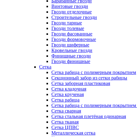
Барабанные гвозди
Винтовые гвозди
Гвозди отделочные
Строительные гвозди
Гвозди тарные
Гвозди толевые
Гвозди фасованные
Гвозди формовочные
Гвозди шиферные
Кровельные гвозди
Финишные гвозди
Гвозди финишные
Сетка
Сетка рабица с полимерным покрытием
Секционный забор из сетки рабицы
Сетка заборная пластиковая
Сетка кладочная
Сетка крученая
Сетка рабица
Сетка рабица с полимерным покрытием
Сетка сварная
Сетка стальная плетёная одинарная
Сетка тканая
Сетка ЦПВС
Металлическая сетка