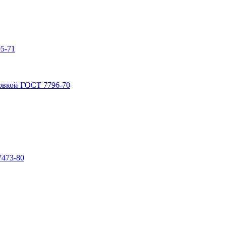
5-71
овкой ГОСТ 7796-70
7473-80