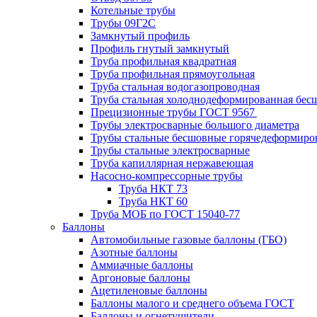
Котельные трубы
Трубы 09Г2С
Замкнутый профиль
Профиль гнутый замкнутый
Труба профильная квадратная
Труба профильная прямоугольная
Труба стальная водогазопроводная
Труба стальная холоднодеформированная бес
Прецизионные трубы ГОСТ 9567
Трубы электросварные большого диаметра
Трубы стальные бесшовные горячедеформиро
Трубы стальные электросварные
Труба капиллярная нержавеющая
Насосно-компрессорные трубы
Труба НКТ 73
Труба НКТ 60
Труба МОБ по ГОСТ 15040-77
Баллоны
Автомобильные газовые баллоны (ГБО)
Азотные баллоны
Аммиачные баллоны
Аргоновые баллоны
Ацетиленовые баллоны
Баллоны малого и среднего объема ГОСТ
Баллоны и огнетушители