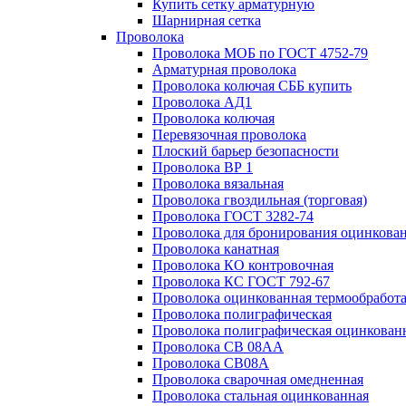
Купить сетку арматурную
Шарнирная сетка
Проволока
Проволока МОБ по ГОСТ 4752-79
Арматурная проволока
Проволока колючая СББ купить
Проволока АД1
Проволока колючая
Перевязочная проволока
Плоский барьер безопасности
Проволока ВР 1
Проволока вязальная
Проволока гвоздильная (торговая)
Проволока ГОСТ 3282-74
Проволока для бронирования оцинкова
Проволока канатная
Проволока КО контровочная
Проволока КС ГОСТ 792-67
Проволока оцинкованная термообработ
Проволока полиграфическая
Проволока полиграфическая оцинкован
Проволока СВ 08АА
Проволока СВ08А
Проволока сварочная омедненная
Проволока стальная оцинкованная