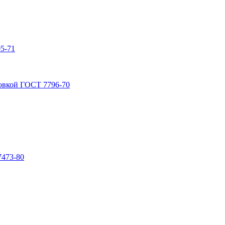
5-71
овкой ГОСТ 7796-70
7473-80