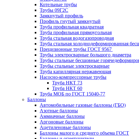
Котельные трубы
Трубы 09Г2С
Замкнутый профиль
Профиль гнутый замкнутый
Труба профильная квадратная
Труба профильная прямоугольная
Труба стальная водогазопроводная
Труба стальная холоднодеформированная бес
Прецизионные трубы ГОСТ 9567
Трубы электросварные большого диаметра
Трубы стальные бесшовные горячедеформиро
Трубы стальные электросварные
Труба капиллярная нержавеющая
Насосно-компрессорные трубы
Труба НКТ 73
Труба НКТ 60
Труба МОБ по ГОСТ 15040-77
Баллоны
Автомобильные газовые баллоны (ГБО)
Азотные баллоны
Аммиачные баллоны
Аргоновые баллоны
Ацетиленовые баллоны
Баллоны малого и среднего объема ГОСТ
Баллоны и огнетушители