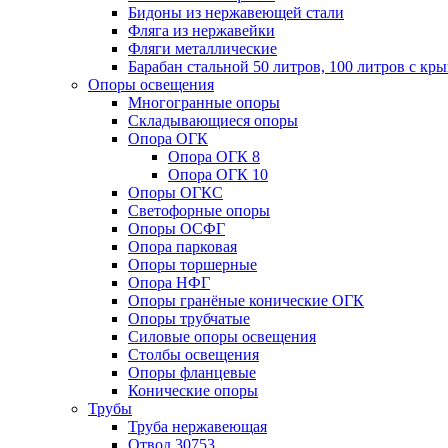
Бидоны из нержавеющей стали
Фляга из нержавейки
Фляги металлические
Барабан стальной 50 литров, 100 литров с к
Опоры освещения
Многогранные опоры
Складывающиеся опоры
Опора ОГК
Опора ОГК 8
Опора ОГК 10
Опоры ОГКС
Светофорные опоры
Опоры ОСФГ
Опора парковая
Опоры торшерные
Опора НФГ
Опоры гранёные конические ОГК
Опоры трубчатые
Силовые опоры освещения
Столбы освещения
Опоры фланцевые
Конические опоры
Трубы
Труба нержавеющая
Отвод 30753