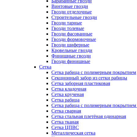
Барабанные гвозди
Винтовые гвозди
Гвозди отделочные
Строительные гвозди
Гвозди тарные
Гвозди толевые
Гвозди фасованные
Гвозди формовочные
Гвозди шиферные
Кровельные гвозди
Финишные гвозди
Гвозди финишные
Сетка
Сетка рабица с полимерным покрытием
Секционный забор из сетки рабицы
Сетка заборная пластиковая
Сетка кладочная
Сетка крученая
Сетка рабица
Сетка рабица с полимерным покрытием
Сетка сварная
Сетка стальная плетёная одинарная
Сетка тканая
Сетка ЦПВС
Металлическая сетка