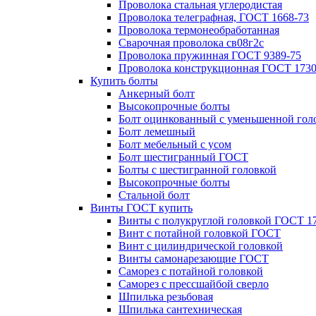
Проволока стальная углеродистая
Проволока телеграфная, ГОСТ 1668-73
Проволока термонеобработанная
Сварочная проволока св08г2с
Проволока пружинная ГОСТ 9389-75
Проволока конструкционная ГОСТ 1730
Купить болты
Анкерный болт
Высокопрочные болты
Болт оцинкованный с уменьшенной гол
Болт лемешный
Болт мебельный с усом
Болт шестигранный ГОСТ
Болты с шестигранной головкой
Высокопрочные болты
Стальной болт
Винты ГОСТ купить
Винты с полукруглой головкой ГОСТ 1
Винт с потайной головкой ГОСТ
Винт с цилиндрической головкой
Винты самонарезающие ГОСТ
Саморез с потайной головкой
Саморез с прессшайбой сверло
Шпилька резьбовая
Шпилька сантехническая