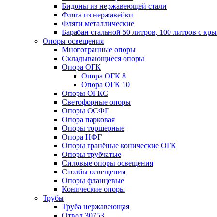
Бидоны из нержавеющей стали
Фляга из нержавейки
Фляги металлические
Барабан стальной 50 литров, 100 литров с к
Опоры освещения
Многогранные опоры
Складывающиеся опоры
Опора ОГК
Опора ОГК 8
Опора ОГК 10
Опоры ОГКС
Светофорные опоры
Опоры ОСФГ
Опора парковая
Опоры торшерные
Опора НФГ
Опоры гранёные конические ОГК
Опоры трубчатые
Силовые опоры освещения
Столбы освещения
Опоры фланцевые
Конические опоры
Трубы
Труба нержавеющая
Отвод 30753