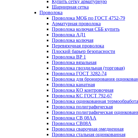
Купить сетку арматурную
Шарнирная сетка
Проволока
Проволока МОБ по ГОСТ 4752-79
Арматурная проволока
Проволока колючая СББ купить
Проволока АД1
Проволока колючая
Перевязочная проволока
Плоский барьер безопасности
Проволока ВР 1
Проволока вязальная
Проволока гвоздильная (торговая)
Проволока ГОСТ 3282-74
Проволока для бронирования оцинкова
Проволока канатная
Проволока КО контровочная
Проволока КС ГОСТ 792-67
Проволока оцинкованная термообработ
Проволока полиграфическая
Проволока полиграфическая оцинкован
Проволока СВ 08АА
Проволока СВ08А
Проволока сварочная омедненная
Проволока стальная оцинкованная