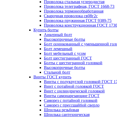
Проволока стальная углеродистая
Проволока телеграфная, ГОСТ 1668-73
Проволока термонеобработанная
Сварочная проволока св08г2с
Проволока пружинная ГОСТ 9389-75
Проволока конструкционная ГОСТ 1730
Купить болты
Анкерный болт
Высокопрочные болты
Болт оцинкованный с уменьшенной гол
Болт лемешный
Болт мебельный с усом
Болт шестигранный ГОСТ
Болты с шестигранной головкой
Высокопрочные болты
Стальной болт
Винты ГОСТ купить
Винты с полукруглой головкой ГОСТ 1
Винт с потайной головкой ГОСТ
Винт с цилиндрической головкой
Винты самонарезающие ГОСТ
Саморез с потайной головкой
Саморез с прессшайбой сверло
Шпилька резьбовая
Шпилька сантехническая