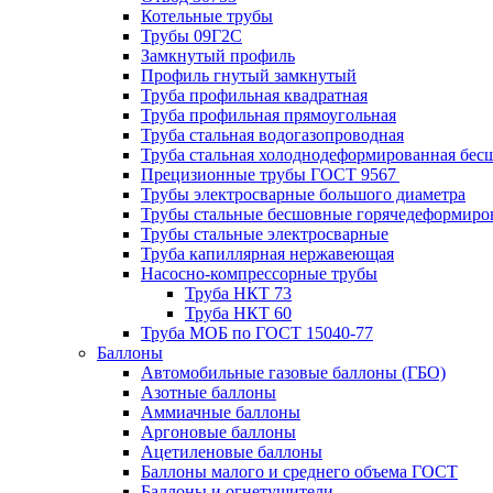
Котельные трубы
Трубы 09Г2С
Замкнутый профиль
Профиль гнутый замкнутый
Труба профильная квадратная
Труба профильная прямоугольная
Труба стальная водогазопроводная
Труба стальная холоднодеформированная бес
Прецизионные трубы ГОСТ 9567
Трубы электросварные большого диаметра
Трубы стальные бесшовные горячедеформиро
Трубы стальные электросварные
Труба капиллярная нержавеющая
Насосно-компрессорные трубы
Труба НКТ 73
Труба НКТ 60
Труба МОБ по ГОСТ 15040-77
Баллоны
Автомобильные газовые баллоны (ГБО)
Азотные баллоны
Аммиачные баллоны
Аргоновые баллоны
Ацетиленовые баллоны
Баллоны малого и среднего объема ГОСТ
Баллоны и огнетушители