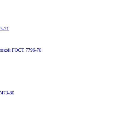
5-71
овкой ГОСТ 7796-70
7473-80