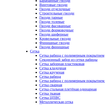
Барабанные гвозди
Винтовые гвозди
Гвозди отделочные
Строительные гвозди
Гвозди тарные
Гвозди толевые
Гвозди фасованные
Гвозди формовочные
Гвозди шиферные
Кровельные гвозди
Финишные гвозди
Гвозди финишные
Сетка
Сетка рабица с полимерным покрытием
Секционный забор из сетки рабицы
Сетка заборная пластиковая
Сетка кладочная
Сетка крученая
Сетка рабица
Сетка рабица с полимерным покрытием
Сетка сварная
Сетка стальная плетёная одинарная
Сетка тканая
Сетка ЦПВС
Металлическая сетка