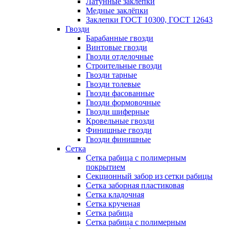
Латунные заклепки
Медные заклёпки
Заклепки ГОСТ 10300, ГОСТ 12643
Гвозди
Барабанные гвозди
Винтовые гвозди
Гвозди отделочные
Строительные гвозди
Гвозди тарные
Гвозди толевые
Гвозди фасованные
Гвозди формовочные
Гвозди шиферные
Кровельные гвозди
Финишные гвозди
Гвозди финишные
Сетка
Сетка рабица с полимерным
покрытием
Секционный забор из сетки рабицы
Сетка заборная пластиковая
Сетка кладочная
Сетка крученая
Сетка рабица
Сетка рабица с полимерным