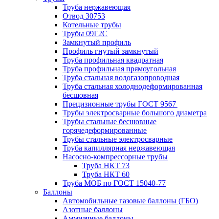
Труба нержавеющая
Отвод 30753
Котельные трубы
Трубы 09Г2С
Замкнутый профиль
Профиль гнутый замкнутый
Труба профильная квадратная
Труба профильная прямоугольная
Труба стальная водогазопроводная
Труба стальная холоднодеформированная
бесшовная
Прецизионные трубы ГОСТ 9567
Трубы электросварные большого диаметра
Трубы стальные бесшовные
горячедеформированные
Трубы стальные электросварные
Труба капиллярная нержавеющая
Насосно-компрессорные трубы
Труба НКТ 73
Труба НКТ 60
Труба МОБ по ГОСТ 15040-77
Баллоны
Автомобильные газовые баллоны (ГБО)
Азотные баллоны
Аммиачные баллоны