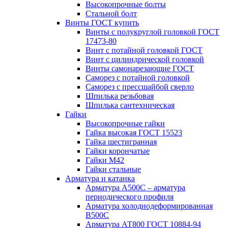
Высокопрочные болты
Стальной болт
Винты ГОСТ купить
Винты с полукруглой головкой ГОСТ
17473-80
Винт с потайной головкой ГОСТ
Винт с цилиндрической головкой
Винты самонарезающие ГОСТ
Саморез с потайной головкой
Саморез с прессшайбой сверло
Шпилька резьбовая
Шпилька сантехническая
Гайки
Высокопрочные гайки
Гайка высокая ГОСТ 15523
Гайка шестигранная
Гайки корончатые
Гайки М42
Гайки стальные
Арматура и катанка
Арматура А500С – арматура
периодического профиля
Арматура холоднодеформированная
В500С
Арматура АТ800 ГОСТ 10884-94