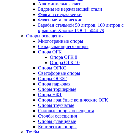
Алюминиевые фляги
Бидоны из нержавеющей стали
Фляга из нержавейки
Фляги металлические
Барабан стальной 50 литров, 100 литров с
крышкой Хлопок ГОСТ 5044-79
Опоры освещения
Многогранные опоры
Складывающиеся опоры
Опора ОГК
Опора ОГК 8
Опора ОГК 10
Опоры ОГКС
Светофорные опоры
Опоры ОСФГ
Опора парковая
Опоры торшерные
Опора НФГ
Опоры гранёные конические ОГК
Опоры трубчатые
Силовые опоры освещения
Столбы освещения
Опоры фланцевые
Конические опоры
Трубы