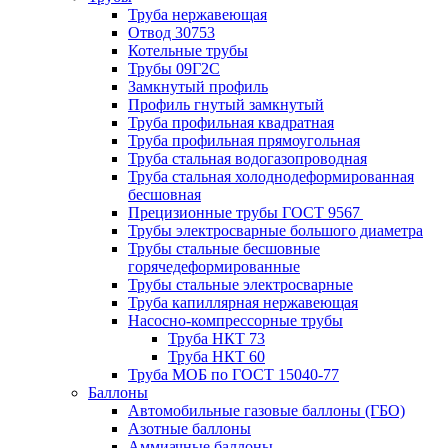
Труба нержавеющая
Отвод 30753
Котельные трубы
Трубы 09Г2С
Замкнутый профиль
Профиль гнутый замкнутый
Труба профильная квадратная
Труба профильная прямоугольная
Труба стальная водогазопроводная
Труба стальная холоднодеформированная
бесшовная
Прецизионные трубы ГОСТ 9567
Трубы электросварные большого диаметра
Трубы стальные бесшовные
горячедеформированные
Трубы стальные электросварные
Труба капиллярная нержавеющая
Насосно-компрессорные трубы
Труба НКТ 73
Труба НКТ 60
Труба МОБ по ГОСТ 15040-77
Баллоны
Автомобильные газовые баллоны (ГБО)
Азотные баллоны
Аммиачные баллоны