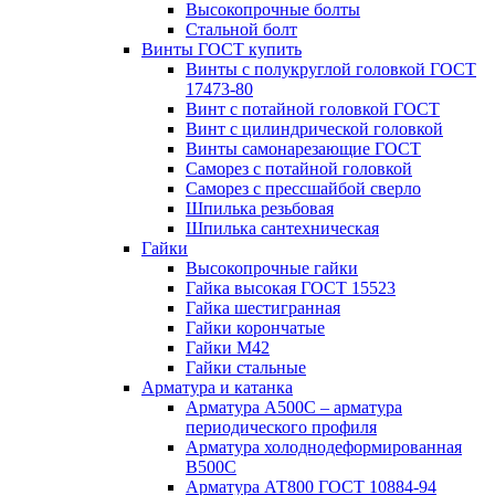
Высокопрочные болты
Стальной болт
Винты ГОСТ купить
Винты с полукруглой головкой ГОСТ
17473-80
Винт с потайной головкой ГОСТ
Винт с цилиндрической головкой
Винты самонарезающие ГОСТ
Саморез с потайной головкой
Саморез с прессшайбой сверло
Шпилька резьбовая
Шпилька сантехническая
Гайки
Высокопрочные гайки
Гайка высокая ГОСТ 15523
Гайка шестигранная
Гайки корончатые
Гайки М42
Гайки стальные
Арматура и катанка
Арматура А500С – арматура
периодического профиля
Арматура холоднодеформированная
В500С
Арматура АТ800 ГОСТ 10884-94