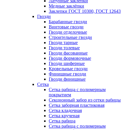
Латунные заклепки
Медные заклёпки
Заклепки ГОСТ 10300, ГОСТ 12643
Гвозди
Барабанные гвозди
Винтовые гвозди
Гвозди отделочные
Строительные гвозди
Гвозди тарные
Гвозди толевые
Гвозди фасованные
Гвозди формовочные
Гвозди шиферные
Кровельные гвозди
Финишные гвозди
Гвозди финишные
Сетка
Сетка рабица с полимерным
покрытием
Секционный забор из сетки рабицы
Сетка заборная пластиковая
Сетка кладочная
Сетка крученая
Сетка рабица
Сетка рабица с полимерным