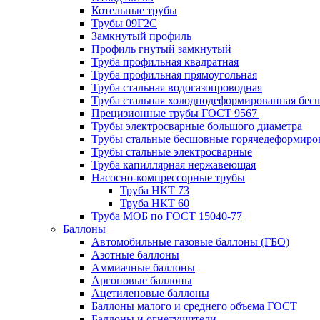
Котельные трубы
Трубы 09Г2С
Замкнутый профиль
Профиль гнутый замкнутый
Труба профильная квадратная
Труба профильная прямоугольная
Труба стальная водогазопроводная
Труба стальная холоднодеформированная бес
Прецизионные трубы ГОСТ 9567
Трубы электросварные большого диаметра
Трубы стальные бесшовные горячедеформиро
Трубы стальные электросварные
Труба капиллярная нержавеющая
Насосно-компрессорные трубы
Труба НКТ 73
Труба НКТ 60
Труба МОБ по ГОСТ 15040-77
Баллоны
Автомобильные газовые баллоны (ГБО)
Азотные баллоны
Аммиачные баллоны
Аргоновые баллоны
Ацетиленовые баллоны
Баллоны малого и среднего объема ГОСТ
Баллоны и огнетушители