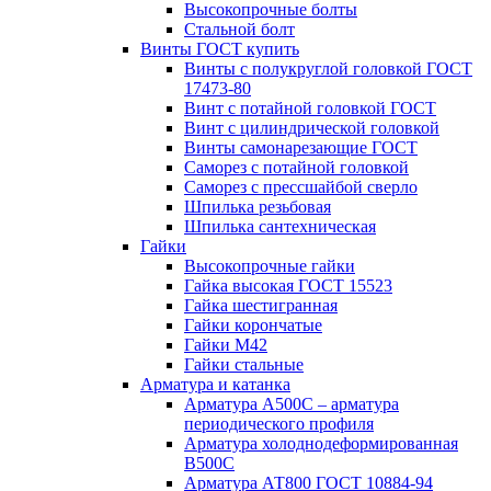
Высокопрочные болты
Стальной болт
Винты ГОСТ купить
Винты с полукруглой головкой ГОСТ
17473-80
Винт с потайной головкой ГОСТ
Винт с цилиндрической головкой
Винты самонарезающие ГОСТ
Саморез с потайной головкой
Саморез с прессшайбой сверло
Шпилька резьбовая
Шпилька сантехническая
Гайки
Высокопрочные гайки
Гайка высокая ГОСТ 15523
Гайка шестигранная
Гайки корончатые
Гайки М42
Гайки стальные
Арматура и катанка
Арматура А500С – арматура
периодического профиля
Арматура холоднодеформированная
В500С
Арматура АТ800 ГОСТ 10884-94