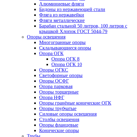
Алюминиевые фляги
Бидоны из нержавеющей стали
Фляга из нержавейки
Фляги металлические
Барабан стальной 50 литров, 100 литров с
крышкой Хлопок ГОСТ 5044-79
Опоры освещения
Многогранные опоры
Складывающиеся опоры
Опора ОГК
Опора ОГК 8
Опора ОГК 10
Опоры ОГКС
Светофорные опоры
Опоры ОСФГ
Опора парковая
Опоры торшерные
Опора НФГ
Опоры гранёные конические ОГК
Опоры трубчатые
Силовые опоры освещения
Столбы освещения
Опоры фланцевые
Конические опоры
Трубы