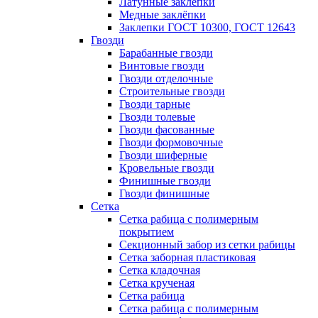
Латунные заклепки
Медные заклёпки
Заклепки ГОСТ 10300, ГОСТ 12643
Гвозди
Барабанные гвозди
Винтовые гвозди
Гвозди отделочные
Строительные гвозди
Гвозди тарные
Гвозди толевые
Гвозди фасованные
Гвозди формовочные
Гвозди шиферные
Кровельные гвозди
Финишные гвозди
Гвозди финишные
Сетка
Сетка рабица с полимерным
покрытием
Секционный забор из сетки рабицы
Сетка заборная пластиковая
Сетка кладочная
Сетка крученая
Сетка рабица
Сетка рабица с полимерным