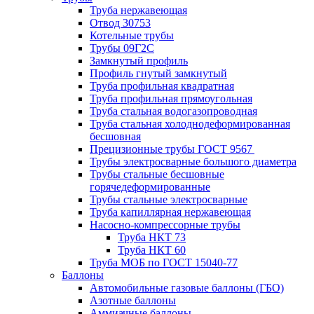
Труба нержавеющая
Отвод 30753
Котельные трубы
Трубы 09Г2С
Замкнутый профиль
Профиль гнутый замкнутый
Труба профильная квадратная
Труба профильная прямоугольная
Труба стальная водогазопроводная
Труба стальная холоднодеформированная
бесшовная
Прецизионные трубы ГОСТ 9567
Трубы электросварные большого диаметра
Трубы стальные бесшовные
горячедеформированные
Трубы стальные электросварные
Труба капиллярная нержавеющая
Насосно-компрессорные трубы
Труба НКТ 73
Труба НКТ 60
Труба МОБ по ГОСТ 15040-77
Баллоны
Автомобильные газовые баллоны (ГБО)
Азотные баллоны
Аммиачные баллоны