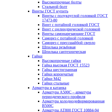
Высокопрочные болты
Стальной болт
Винты ГОСТ купить
Винты с полукруглой головкой ГОСТ
17473-80
Винт с потайной головкой ГОСТ
Винт с цилиндрической головкой
Винты самонарезающие ГОСТ
Саморез с потайной головкой
Саморез с прессшайбой сверло
Шпилька резьбовая
Шпилька сантехническая
Гайки
Высокопрочные гайки
Гайка высокая ГОСТ 15523
Гайка шестигранная
Гайки корончатые
Гайки М42
Гайки стальные
Арматура и катанка
Арматура А500С – арматура
периодического профиля
Арматура холоднодеформированная
В500С
Арматура АТ800 ГОСТ 10884-94