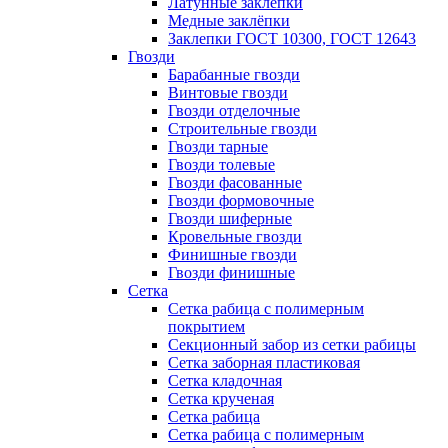
Латунные заклепки
Медные заклёпки
Заклепки ГОСТ 10300, ГОСТ 12643
Гвозди
Барабанные гвозди
Винтовые гвозди
Гвозди отделочные
Строительные гвозди
Гвозди тарные
Гвозди толевые
Гвозди фасованные
Гвозди формовочные
Гвозди шиферные
Кровельные гвозди
Финишные гвозди
Гвозди финишные
Сетка
Сетка рабица с полимерным
покрытием
Секционный забор из сетки рабицы
Сетка заборная пластиковая
Сетка кладочная
Сетка крученая
Сетка рабица
Сетка рабица с полимерным