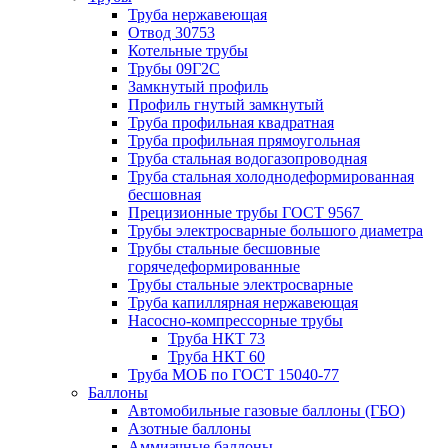
Труба нержавеющая
Отвод 30753
Котельные трубы
Трубы 09Г2С
Замкнутый профиль
Профиль гнутый замкнутый
Труба профильная квадратная
Труба профильная прямоугольная
Труба стальная водогазопроводная
Труба стальная холоднодеформированная
бесшовная
Прецизионные трубы ГОСТ 9567
Трубы электросварные большого диаметра
Трубы стальные бесшовные
горячедеформированные
Трубы стальные электросварные
Труба капиллярная нержавеющая
Насосно-компрессорные трубы
Труба НКТ 73
Труба НКТ 60
Труба МОБ по ГОСТ 15040-77
Баллоны
Автомобильные газовые баллоны (ГБО)
Азотные баллоны
Аммиачные баллоны