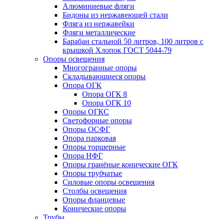
Алюминиевые фляги
Бидоны из нержавеющей стали
Фляга из нержавейки
Фляги металлические
Барабан стальной 50 литров, 100 литров с
крышкой Хлопок ГОСТ 5044-79
Опоры освещения
Многогранные опоры
Складывающиеся опоры
Опора ОГК
Опора ОГК 8
Опора ОГК 10
Опоры ОГКС
Светофорные опоры
Опоры ОСФГ
Опора парковая
Опоры торшерные
Опора НФГ
Опоры гранёные конические ОГК
Опоры трубчатые
Силовые опоры освещения
Столбы освещения
Опоры фланцевые
Конические опоры
Трубы