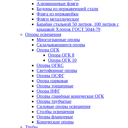
Алюминиевые фляги
Бидоны из нержавеющей стали
Фляга из нержавейки
Фляги металлические
Барабан стальной 50 литров, 100 литров с
крышкой Хлопок ГОСТ 5044-79
Опоры освещения
Многогранные опоры
Складывающиеся опоры
Опора ОГК
Опора ОГК 8
Опора ОГК 10
Опоры ОГКС
Светофорные опоры
Опоры ОСФГ
Опора парковая
Опоры торшерные
Опора НФГ
Опоры гранёные конические ОГК
Опоры трубчатые
Силовые опоры освещения
Столбы освещения
Опоры фланцевые
Конические опоры
Трубы