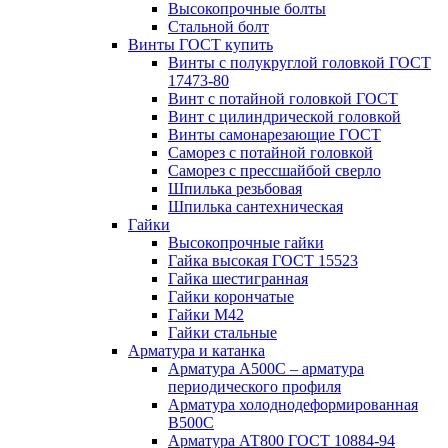
Высокопрочные болты
Стальной болт
Винты ГОСТ купить
Винты с полукруглой головкой ГОСТ
17473-80
Винт с потайной головкой ГОСТ
Винт с цилиндрической головкой
Винты самонарезающие ГОСТ
Саморез с потайной головкой
Саморез с прессшайбой сверло
Шпилька резьбовая
Шпилька сантехническая
Гайки
Высокопрочные гайки
Гайка высокая ГОСТ 15523
Гайка шестигранная
Гайки корончатые
Гайки М42
Гайки стальные
Арматура и катанка
Арматура А500С – арматура
периодического профиля
Арматура холоднодеформированная
В500С
Арматура АТ800 ГОСТ 10884-94