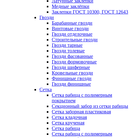
Латунные заклепки
Медные заклёпки
Заклепки ГОСТ 10300, ГОСТ 12643
Гвозди
Барабанные гвозди
Винтовые гвозди
Гвозди отделочные
Строительные гвозди
Гвозди тарные
Гвозди толевые
Гвозди фасованные
Гвозди формовочные
Гвозди шиферные
Кровельные гвозди
Финишные гвозди
Гвозди финишные
Сетка
Сетка рабица с полимерным
покрытием
Секционный забор из сетки рабицы
Сетка заборная пластиковая
Сетка кладочная
Сетка крученая
Сетка рабица
Сетка рабица с полимерным