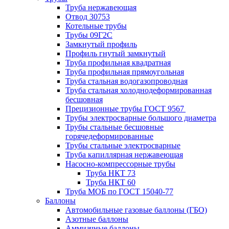
Труба нержавеющая
Отвод 30753
Котельные трубы
Трубы 09Г2С
Замкнутый профиль
Профиль гнутый замкнутый
Труба профильная квадратная
Труба профильная прямоугольная
Труба стальная водогазопроводная
Труба стальная холоднодеформированная
бесшовная
Прецизионные трубы ГОСТ 9567
Трубы электросварные большого диаметра
Трубы стальные бесшовные
горячедеформированные
Трубы стальные электросварные
Труба капиллярная нержавеющая
Насосно-компрессорные трубы
Труба НКТ 73
Труба НКТ 60
Труба МОБ по ГОСТ 15040-77
Баллоны
Автомобильные газовые баллоны (ГБО)
Азотные баллоны
Аммиачные баллоны