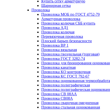
Купить сетку арматурную
Шарнирная сетка
Проволока
Проволока МОБ по ГОСТ 4752-79
Арматурная проволока
Проволока колючая СББ купить
Проволока АД1
Проволока колючая
Перевязочная проволока
Плоский барьер безопасности
Проволока ВР 1
Проволока вязальная
Проволока гвоздильная (торговая)
Проволока ГОСТ 3282-74
Проволока для бронирования оцинкова
Проволока канатная
Проволока КО контровочная
Проволока КС ГОСТ 792-67
Проволока оцинкованная термообработ
Проволока полиграфическая
Проволока полиграфическая оцинкован
Проволока СВ 08АА
Проволока СВ08А
Проволока сварочная омедненная
Проволока стальная оцинкованная