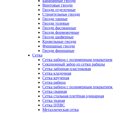
Барабанные гвозди
Винтовые гвозди
Гвозди отделочные
Строительные гвозди
Гвозди тарные
Гвозди толевые
Гвозди фасованные
Гвозди формовочные
Гвозди шиферные
Кровельные гвозди
Финишные гвозди
Гвозди финишные
Сетка
Сетка рабица с полимерным покрытием
Секционный забор из сетки рабицы
Сетка заборная пластиковая
Сетка кладочная
Сетка крученая
Сетка рабица
Сетка рабица с полимерным покрытием
Сетка сварная
Сетка стальная плетёная одинарная
Сетка тканая
Сетка ЦПВС
Металлическая сетка