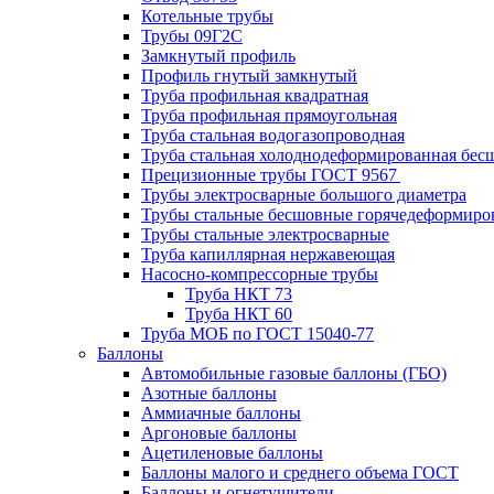
Котельные трубы
Трубы 09Г2С
Замкнутый профиль
Профиль гнутый замкнутый
Труба профильная квадратная
Труба профильная прямоугольная
Труба стальная водогазопроводная
Труба стальная холоднодеформированная бес
Прецизионные трубы ГОСТ 9567
Трубы электросварные большого диаметра
Трубы стальные бесшовные горячедеформиро
Трубы стальные электросварные
Труба капиллярная нержавеющая
Насосно-компрессорные трубы
Труба НКТ 73
Труба НКТ 60
Труба МОБ по ГОСТ 15040-77
Баллоны
Автомобильные газовые баллоны (ГБО)
Азотные баллоны
Аммиачные баллоны
Аргоновые баллоны
Ацетиленовые баллоны
Баллоны малого и среднего объема ГОСТ
Баллоны и огнетушители