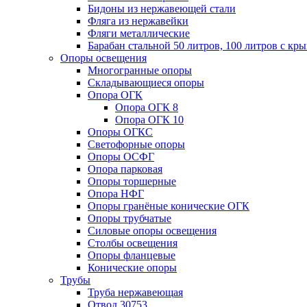
Бидоны из нержавеющей стали
Фляга из нержавейки
Фляги металлические
Барабан стальной 50 литров, 100 литров с к
Опоры освещения
Многогранные опоры
Складывающиеся опоры
Опора ОГК
Опора ОГК 8
Опора ОГК 10
Опоры ОГКС
Светофорные опоры
Опоры ОСФГ
Опора парковая
Опоры торшерные
Опора НФГ
Опоры гранёные конические ОГК
Опоры трубчатые
Силовые опоры освещения
Столбы освещения
Опоры фланцевые
Конические опоры
Трубы
Труба нержавеющая
Отвод 30753