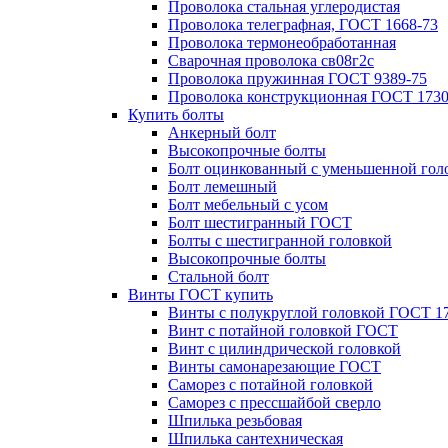
Проволока стальная углеродистая
Проволока телеграфная, ГОСТ 1668-73
Проволока термонеобработанная
Сварочная проволока св08г2с
Проволока пружинная ГОСТ 9389-75
Проволока конструкционная ГОСТ 1730
Купить болты
Анкерный болт
Высокопрочные болты
Болт оцинкованный с уменьшенной гол
Болт лемешный
Болт мебельный с усом
Болт шестигранный ГОСТ
Болты с шестигранной головкой
Высокопрочные болты
Стальной болт
Винты ГОСТ купить
Винты с полукруглой головкой ГОСТ 1
Винт с потайной головкой ГОСТ
Винт с цилиндрической головкой
Винты самонарезающие ГОСТ
Саморез с потайной головкой
Саморез с прессшайбой сверло
Шпилька резьбовая
Шпилька сантехническая