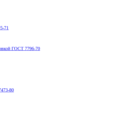
5-71
овкой ГОСТ 7796-70
7473-80