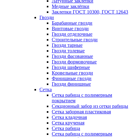
Латунные заклепки
Медные заклёпки
Заклепки ГОСТ 10300, ГОСТ 12643
Гвозди
Барабанные гвозди
Винтовые гвозди
Гвозди отделочные
Строительные гвозди
Гвозди тарные
Гвозди толевые
Гвозди фасованные
Гвозди формовочные
Гвозди шиферные
Кровельные гвозди
Финишные гвозди
Гвозди финишные
Сетка
Сетка рабица с полимерным
покрытием
Секционный забор из сетки рабицы
Сетка заборная пластиковая
Сетка кладочная
Сетка крученая
Сетка рабица
Сетка рабица с полимерным