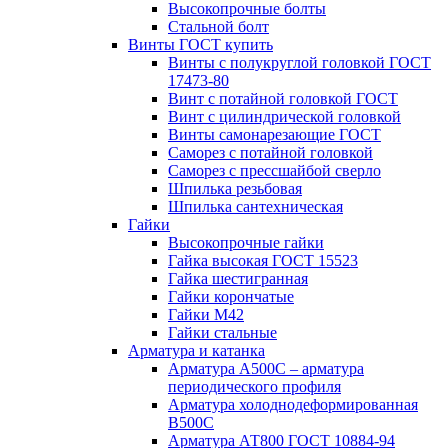
Высокопрочные болты
Стальной болт
Винты ГОСТ купить
Винты с полукруглой головкой ГОСТ
17473-80
Винт с потайной головкой ГОСТ
Винт с цилиндрической головкой
Винты самонарезающие ГОСТ
Саморез с потайной головкой
Саморез с прессшайбой сверло
Шпилька резьбовая
Шпилька сантехническая
Гайки
Высокопрочные гайки
Гайка высокая ГОСТ 15523
Гайка шестигранная
Гайки корончатые
Гайки М42
Гайки стальные
Арматура и катанка
Арматура А500С – арматура
периодического профиля
Арматура холоднодеформированная
В500С
Арматура АТ800 ГОСТ 10884-94