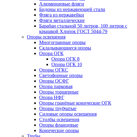
Алюминиевые фляги
Бидоны из нержавеющей стали
Фляга из нержавейки
Фляги металлические
Барабан стальной 50 литров, 100 литров с
крышкой Хлопок ГОСТ 5044-79
Опоры освещения
Многогранные опоры
Складывающиеся опоры
Опора ОГК
Опора ОГК 8
Опора ОГК 10
Опоры ОГКС
Светофорные опоры
Опоры ОСФГ
Опора парковая
Опоры торшерные
Опора НФГ
Опоры гранёные конические ОГК
Опоры трубчатые
Силовые опоры освещения
Столбы освещения
Опоры фланцевые
Конические опоры
Трубы