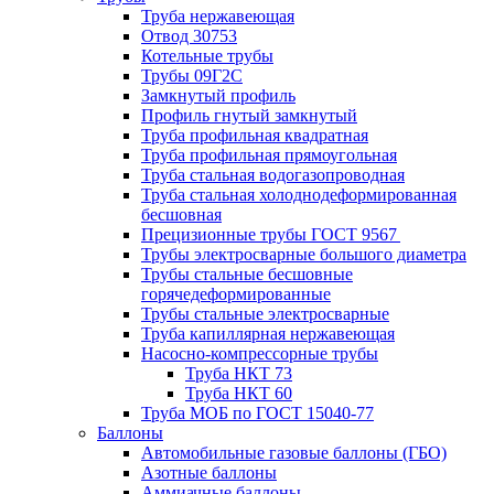
Труба нержавеющая
Отвод 30753
Котельные трубы
Трубы 09Г2С
Замкнутый профиль
Профиль гнутый замкнутый
Труба профильная квадратная
Труба профильная прямоугольная
Труба стальная водогазопроводная
Труба стальная холоднодеформированная
бесшовная
Прецизионные трубы ГОСТ 9567
Трубы электросварные большого диаметра
Трубы стальные бесшовные
горячедеформированные
Трубы стальные электросварные
Труба капиллярная нержавеющая
Насосно-компрессорные трубы
Труба НКТ 73
Труба НКТ 60
Труба МОБ по ГОСТ 15040-77
Баллоны
Автомобильные газовые баллоны (ГБО)
Азотные баллоны
Аммиачные баллоны